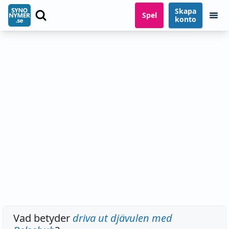
Skapa
Spel
konto
Vad betyder
driva ut djävulen med