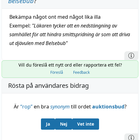
Belsebub
?
Bekämpa något ont med något lika illa
Exempel:
"
Läkaren tycker att en nedstängning av
samhället för att hindra smittspridning är som att driva
ut djävulen med Belsebub
"
Vill du föreslå ett nytt ord eller rapportera ett fel?
Föreslå
Feedback
Rösta på användares bidrag
Är
“
rop
”
en bra
synonym
till ordet
auktionsbud
?
Ja
Nej
Vet inte