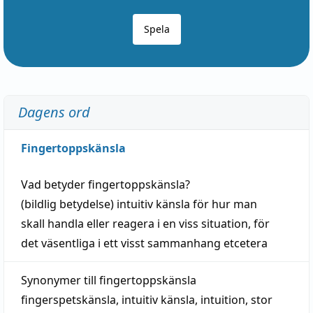
Spela
Dagens ord
Fingertoppskänsla
Vad betyder
fingertoppskänsla
?
(
bildlig
betydelse)
intuitiv
känsla
för hur man
skall
handla
eller
reagera
i en viss
situation
, för
det väsentliga i ett visst
sammanhang
etcetera
Synonymer till
fingertoppskänsla
fingerspetskänsla
,
intuitiv känsla
,
intuition
,
stor