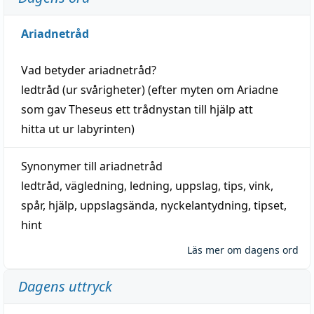
Ariadnetråd
Vad betyder
ariadnetråd
?
ledtråd
(ur svårigheter) (efter myten om Ariadne
som gav Theseus ett trådnystan till
hjälp
att
hitta
ut ur labyrinten)
Synonymer till
ariadnetråd
ledtråd
,
vägledning
,
ledning
,
uppslag
,
tips
,
vink
,
spår
,
hjälp
,
uppslagsända
, nyckelantydning,
tipset
,
hint
Läs mer om dagens ord
Dagens uttryck