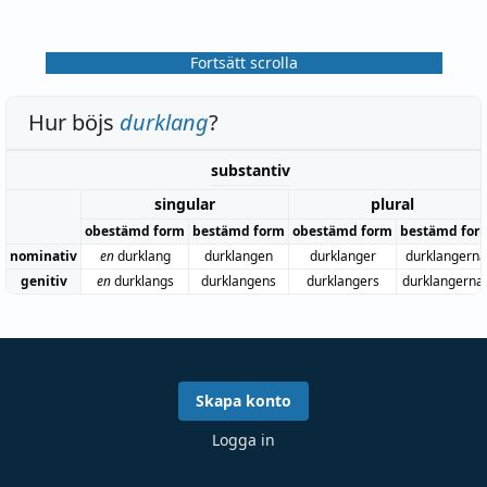
Fortsätt scrolla
Hur böjs
durklang
?
substantiv
singular
plural
obestämd form
bestämd form
obestämd form
bestämd for
nominativ
en
durklang
durklangen
durklanger
durklangerna
genitiv
en
durklangs
durklangens
durklangers
durklangerna
Skapa konto
Logga in