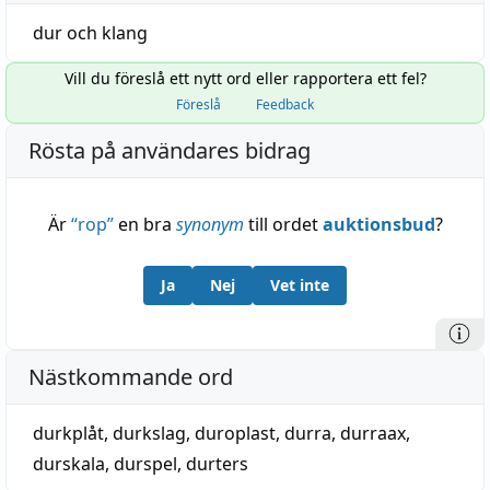
dur
och
klang
Vill du föreslå ett nytt ord eller rapportera ett fel?
Föreslå
Feedback
Rösta på användares bidrag
Är
“
rop
”
en bra
synonym
till ordet
auktionsbud
?
Ja
Nej
Vet inte
Nästkommande ord
durkplåt
,
durkslag
,
duroplast
,
durra
,
durraax
,
durskala
,
durspel
,
durters