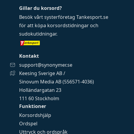
Gillar du korsord?
Besök vårt systerföretag
Tankesport.se
för att köpa
korsordstidningar
och
sudokutidningar
.
Kontakt
support@synonymer.se
Keesing Sverige AB /
Sinovum Media AB (556571-4036)
Holländargatan 23
111 60 Stockholm
Funktioner
Korsordshjälp
Ordspel
Uttryck och ordspråk