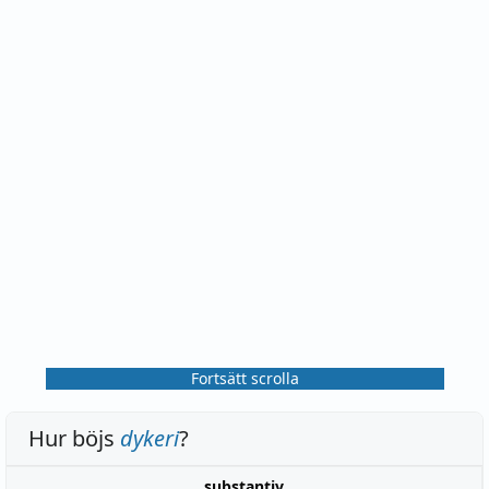
Fortsätt scrolla
Hur böjs
dykeri
?
substantiv