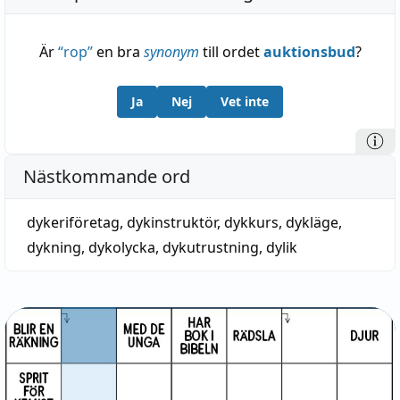
Är
“
rop
”
en bra
synonym
till ordet
auktionsbud
?
Ja
Nej
Vet inte
Nästkommande ord
dykeriföretag
,
dykinstruktör
,
dykkurs
,
dykläge
,
dykning
,
dykolycka
,
dykutrustning
,
dylik