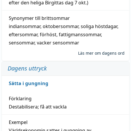
efter den heliga Birgittas
dag
7 okt.)
Synonymer till
brittsommar
indiansommar
,
oktobersommar
,
soliga höstdagar
,
eftersommar
,
förhöst
,
fattigmanssommar
,
sensommar
,
vacker sensommar
Läs mer om dagens ord
Dagens uttryck
Sätta i gungning
Förklaring
Destabilisera; få att vackla
Exempel
Världsekonomin sattes i gungning av