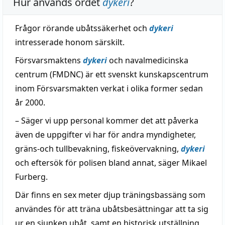
Hur används ordet
dykeri
?
Frågor rörande ubåtssäkerhet och
dykeri
intresserade honom särskilt.
Försvarsmaktens
dykeri
och navalmedicinska
centrum (FMDNC) är ett svenskt kunskapscentrum
inom Försvarsmakten verkat i olika former sedan
år 2000.
– Säger vi upp personal kommer det att påverka
även de uppgifter vi har för andra myndigheter,
gräns-och tullbevakning, fiskeövervakning,
dykeri
och eftersök för polisen bland annat, säger Mikael
Furberg.
Där finns en sex meter djup träningsbassäng som
användes för att träna ubåtsbesättningar att ta sig
ur en sjunken ubåt, samt en historisk utställning