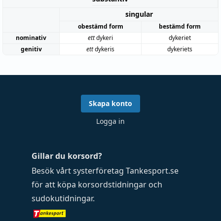
singular
obestämd form
bestämd form
nominativ
ett
dykeri
dykeriet
genitiv
ett
dykeris
dykeriets
Skapa konto
Logga in
Gillar du korsord?
Besök vårt systerföretag
Tankesport.se
för att köpa
korsordstidningar
och
sudokutidningar
.