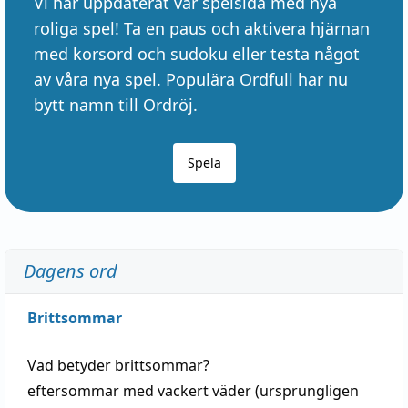
Vi har uppdaterat vår spelsida med nya
roliga spel! Ta en paus och aktivera hjärnan
med korsord och sudoku eller testa något
av våra nya spel. Populära Ordfull har nu
bytt namn till Ordröj.
Spela
Dagens ord
Brittsommar
Vad betyder
brittsommar
?
eftersommar
med
vackert
väder
(
ursprungligen