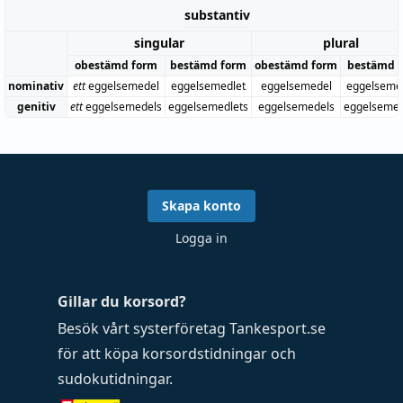
substantiv
singular
plural
obestämd form
bestämd form
obestämd form
bestämd 
nominativ
ett
eggelsemedel
eggelsemedlet
eggelsemedel
eggelseme
genitiv
ett
eggelsemedels
eggelsemedlets
eggelsemedels
eggelsemed
Skapa konto
Logga in
Gillar du korsord?
Besök vårt systerföretag
Tankesport.se
för att köpa
korsordstidningar
och
sudokutidningar
.