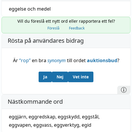
eggelse
och
medel
Vill du föreslå ett nytt ord eller rapportera ett fel?
Föreslå
Feedback
Rösta på användares bidrag
Är
“
rop
”
en bra
synonym
till ordet
auktionsbud
?
Ja
Nej
Vet inte
Nästkommande ord
eggjärn
,
eggredskap
,
eggskydd
,
eggstål
,
eggvapen
,
eggvass
,
eggverktyg
,
egid