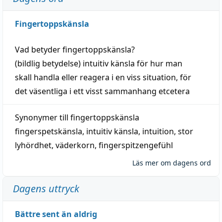
Fingertoppskänsla
Vad betyder
fingertoppskänsla
?
(
bildlig
betydelse)
intuitiv
känsla
för hur man
skall
handla
eller
reagera
i en viss
situation
, för
det väsentliga i ett visst
sammanhang
etcetera
Synonymer till
fingertoppskänsla
fingerspetskänsla
,
intuitiv känsla
,
intuition
,
stor
lyhördhet
,
väderkorn
,
fingerspitzengefühl
Läs mer om dagens ord
Dagens uttryck
Bättre sent än aldrig