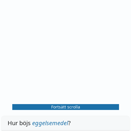
Fortsätt scrolla
Hur böjs
eggelsemedel
?