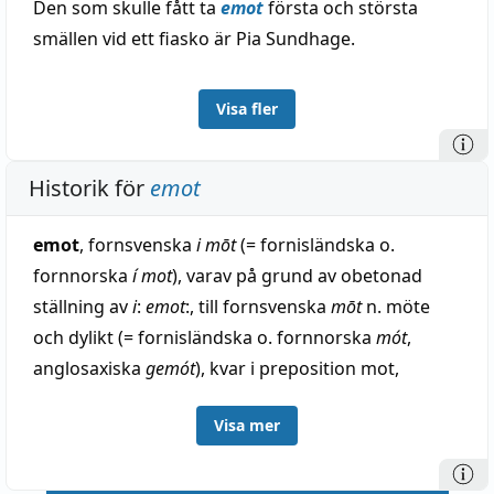
Den som skulle fått ta
emot
första och största
smällen vid ett fiasko är Pia Sundhage.
Visa fler
Historik för
emot
emot
, fornsvenska
i mōt
(= fornisländska o.
fornnorska
í mot
), varav på grund av obetonad
ställning av
i
:
emot
:, till fornsvenska
mōt
n. möte
och dylikt (= fornisländska o. fornnorska
mót
,
anglosaxiska
gemót
), kvar i preposition mot,
substantiv ledamot o. en del ortnamn, Motala,
Visa mer
Åmot,; jämför möta o. med avseende på bildningen
ibland.