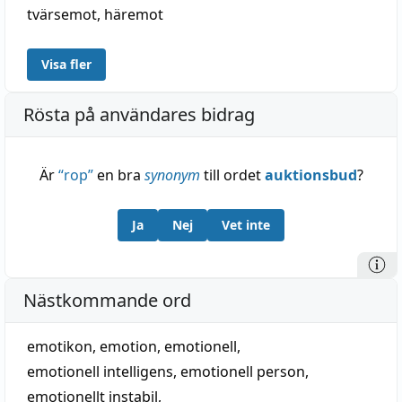
tvärsemot
,
häremot
Visa fler
Rösta på användares bidrag
Är
“
rop
”
en bra
synonym
till ordet
auktionsbud
?
Ja
Nej
Vet inte
Nästkommande ord
emotikon
,
emotion
,
emotionell
,
emotionell intelligens
,
emotionell person
,
emotionellt instabil
,