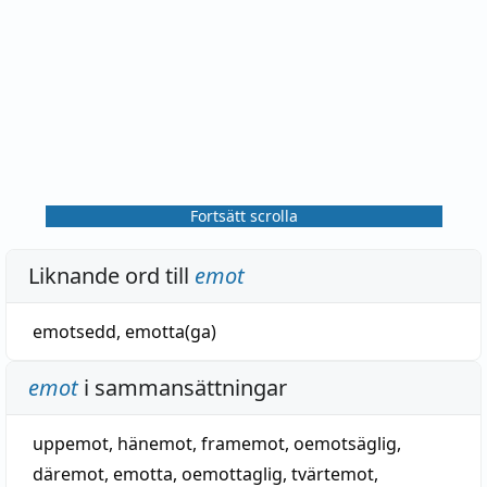
Fortsätt scrolla
Liknande ord till
emot
emotsedd
,
emotta(ga)
emot
i sammansättningar
uppemot
,
hänemot
,
framemot
,
oemotsäglig
,
däremot
,
emotta
,
oemottaglig
,
tvärtemot
,