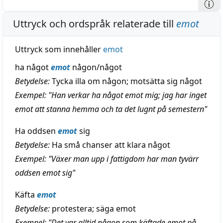
Uttryck och ordspråk relaterade till
emot
Uttryck som innehåller
emot
ha något
emot
någon/något
Betydelse:
Tycka illa om någon; motsätta sig något
Exempel: "Han verkar ha något emot mig; jag har inget
emot att stanna hemma och ta det lugnt på semestern"
Ha oddsen
emot
sig
Betydelse:
Ha små chanser att klara något
Exempel: "Växer man upp i fattigdom har man tyvärr
oddsen emot sig"
Käfta
emot
Betydelse:
protestera; säga emot
Exempel: "Det var alltid någon som käftade emot på