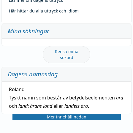
Läs mer om dagens uttryck
Här hittar du alla uttryck och idiom
Mina sökningar
Rensa mina
sökord
Dagens namnsdag
Roland
Tyskt namn som består av betydelseelementen
ära
och
land
:
ärans land
eller
landets ära
.
Mer innehåll nedan