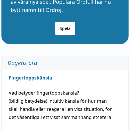
av våra nya spel. Populära Ordfull har nu
bytt namn till Ordröj.
Spela
Dagens ord
Fingertoppskänsla
Vad betyder
fingertoppskänsla
?
(
bildlig
betydelse)
intuitiv
känsla
för hur man
skall
handla
eller
reagera
i en viss
situation
, för
det väsentliga i ett visst
sammanhang
etcetera