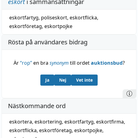
eskort
i sammansättningar
eskortfartyg
,
poliseskort
,
eskortflicka
,
eskortföretag
,
eskortpojke
Rösta på användares bidrag
Är
“
rop
”
en bra
synonym
till ordet
auktionsbud
?
Ja
Nej
Vet inte
Nästkommande ord
eskortera
,
eskortering
,
eskortfartyg
,
eskortfirma
,
eskortflicka
,
eskortföretag
,
eskortpojke
,