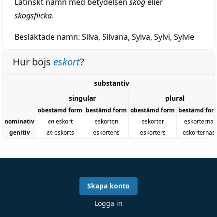
Latinskt namn med betydelsen
skog
eller
skogsflicka
.
Besläktade namn:
Silva, Silvana, Sylva, Sylvi, Sylvie
Hur böjs
eskort
?
substantiv
singular
plural
obestämd form
bestämd form
obestämd form
bestämd for
nominativ
en
eskort
eskorten
eskorter
eskorterna
genitiv
en
eskorts
eskortens
eskorters
eskorternas
Skapa konto
Logga in