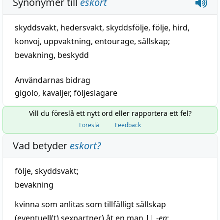
Synonymer till
eskort
skyddsvakt
,
hedersvakt
,
skyddsfölje
,
följe
,
hird
,
konvoj
,
uppvaktning
,
entourage
,
sällskap
;
bevakning
,
beskydd
Användarnas bidrag
gigolo
,
kavaljer
,
följeslagare
Vill du föreslå ett nytt ord eller rapportera ett fel?
Föreslå
Feedback
Vad betyder
eskort
?
följe
,
skyddsvakt
;
bevakning
kvinna
som anlitas som
tillfälligt
sällskap
(
eventuell
(t) sexpartner) åt en man
||
-
en
;