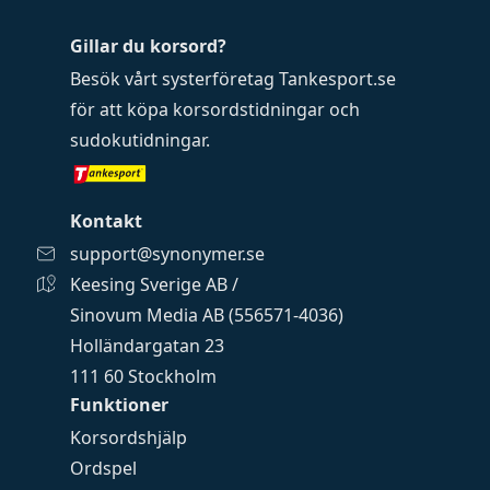
Gillar du korsord?
Besök vårt systerföretag
Tankesport.se
för att köpa
korsordstidningar
och
sudokutidningar
.
Kontakt
support@synonymer.se
Keesing Sverige AB /
Sinovum Media AB (556571-4036)
Holländargatan 23
111 60 Stockholm
Funktioner
Korsordshjälp
Ordspel