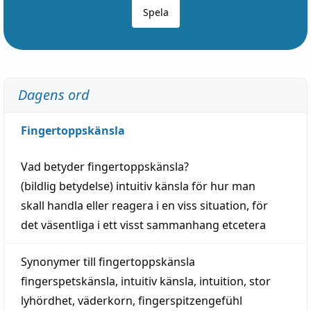
Spela
Dagens ord
Fingertoppskänsla
Vad betyder
fingertoppskänsla
?
(
bildlig
betydelse)
intuitiv
känsla
för hur man
skall
handla
eller
reagera
i en viss
situation
, för
det väsentliga i ett visst
sammanhang
etcetera
Synonymer till
fingertoppskänsla
fingerspetskänsla
,
intuitiv känsla
,
intuition
,
stor
lyhördhet
,
väderkorn
,
fingerspitzengefühl