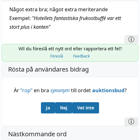
Något extra bra; något extra meriterande
Exempel:
"
Hotellets fantastiska frukostbuffé var ett
stort plus i kanten
"
Vill du föreslå ett nytt ord eller rapportera ett fel?
Föreslå
Feedback
Rösta på användares bidrag
Är
“
rop
”
en bra
synonym
till ordet
auktionsbud
?
Ja
Nej
Vet inte
Nästkommande ord