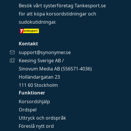
Besök vårt systerföretag
Tankesport.se
för att köpa
korsordstidningar
och
sudokutidningar
.
Kontakt
support@synonymer.se
Keesing Sverige AB /
Sinovum Media AB (556571-4036)
Holländargatan 23
111 60 Stockholm
Funktioner
Korsordshjälp
Ordspel
Uttryck och ordspråk
Föreslå nytt ord