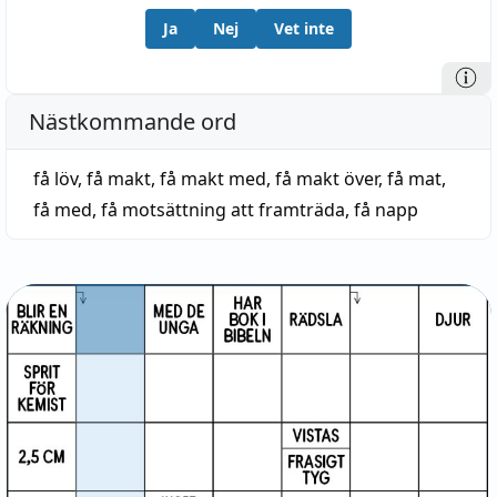
Ja
Nej
Vet inte
Nästkommande ord
få löv
,
få makt
,
få makt med
,
få makt över
,
få mat
,
få med
,
få motsättning att framträda
,
få napp