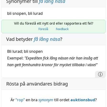
Synonymer till
få lång näsa
bli snopen
,
bli lurad
Vill du föreslå ett nytt ord eller rapportera ett fel?
Föreslå
Feedback
Vad betyder
få lång näsa
?
Bli lurad; bli snopen
Exempel:
"
Expediten fick lång näsan när han insåg att
han gett femhundra kronor för mycket tillbaka i växel
"
Rösta på användares bidrag
Är
“
rop
”
en bra
synonym
till ordet
auktionsbud
?