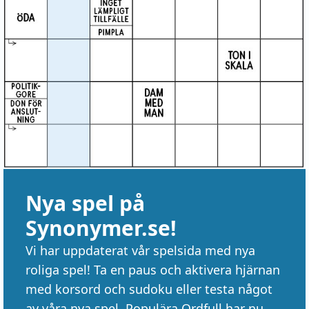
Nya spel på
Synonymer.se!
Vi har uppdaterat vår spelsida med nya
roliga spel! Ta en paus och aktivera hjärnan
med korsord och sudoku eller testa något
av våra nya spel. Populära Ordfull har nu