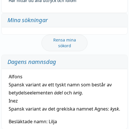
Här hittar du alla uttryck och idiom
Mina sökningar
Rensa mina
sökord
Dagens namnsdag
Alfons
Spansk variant av ett tyskt namn som består av
betydelseelementen
ädel
och
ivrig
.
Inez
Spansk variant av det grekiska namnet Agnes:
kysk
.
Besläktade namn:
Lilja