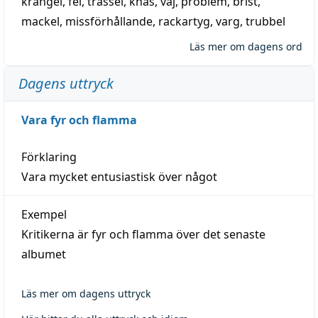
krångel
,
fel
,
trassel
,
knas
,
vaj
,
problem
,
brist
,
mackel
,
missförhållande
,
rackartyg
,
varg
,
trubbel
Läs mer om dagens ord
Dagens uttryck
Vara fyr och flamma
Förklaring
Vara mycket entusiastisk över något
Exempel
Kritikerna är fyr och flamma över det senaste
albumet
Läs mer om dagens uttryck