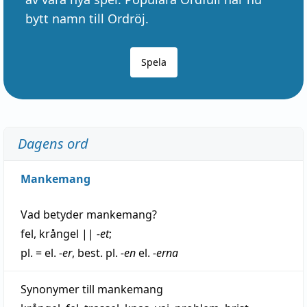
bytt namn till Ordröj.
Spela
Dagens ord
Mankemang
Vad betyder
mankemang
?
fel
,
krångel
||
-et
;
pl. = el.
-er
, best. pl.
-en
el.
-erna
Synonymer till
mankemang