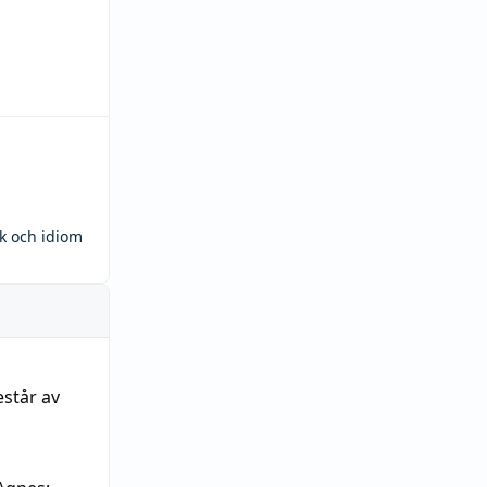
ck och idiom
estår av