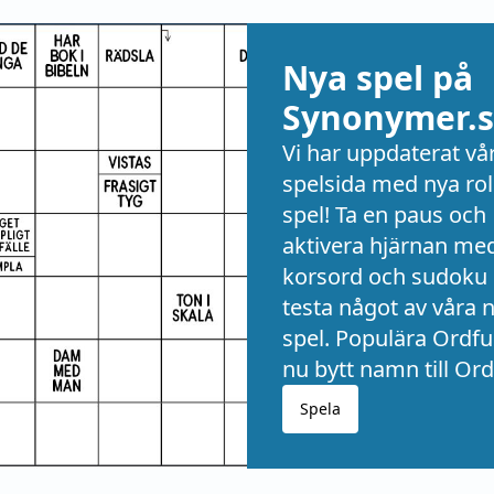
Nya spel på
Synonymer.s
Vi har uppdaterat vå
spelsida med nya rol
spel! Ta en paus och
aktivera hjärnan me
korsord och sudoku 
testa något av våra 
spel. Populära Ordful
nu bytt namn till Ord
Spela