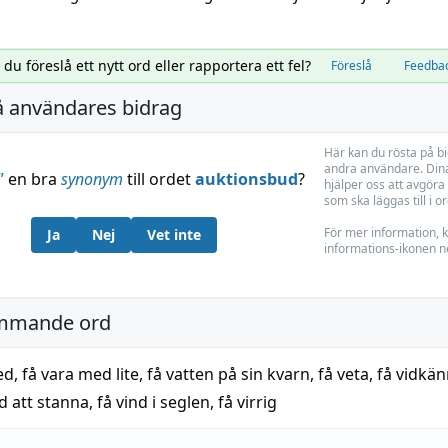
l du föreslå ett nytt ord eller rapportera ett fel?
Föreslå
Feedba
å användares bidrag
Här kan du rösta på b
andra användare. Dina
”
en bra
synonym
till ordet
auktionsbud
?
hjälper oss att avgöra 
som ska läggas till i o
För mer information, k
Ja
Nej
Vet inte
informations-ikonen n
mmande ord
ed
,
få vara med lite
,
få vatten på sin kvarn
,
få veta
,
få vidkä
åd att stanna
,
få vind i seglen
,
få virrig