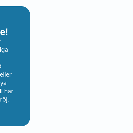
e!
r
iga
d
eller
nya
l har
röj.