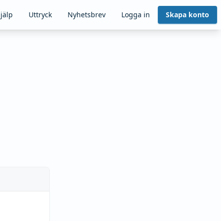
jälp
Uttryck
Nyhetsbrev
Logga in
Skapa konto