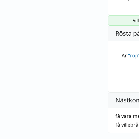
Vil
Rösta p
Är
“
rop
Nästko
få vara m
få villebr