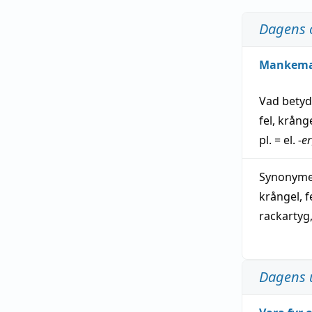
Dagens 
Mankem
Vad bety
fel
,
krång
pl. = el.
-er
Synonymer
krångel
,
f
rackartyg
Dagens 