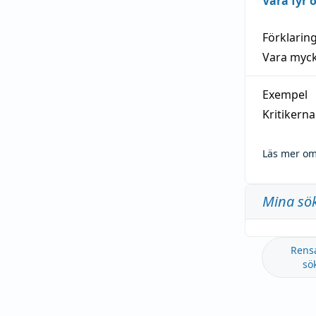
Vara fyr
Förklarin
Vara myck
Exempel
Kritikern
Läs mer om
Mina sö
Rens
sö