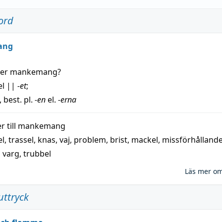
ord
ang
der
mankemang
?
el
||
-et
;
, best. pl.
-en
el.
-erna
 till
mankemang
el
,
trassel
,
knas
,
vaj
,
problem
,
brist
,
mackel
,
missförhålland
,
varg
,
trubbel
Läs mer o
uttryck