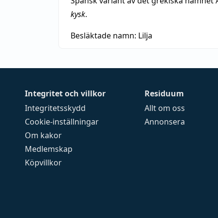
Spansk variant av det grekiska namnet 
kysk
.
Besläktade namn:
Lilja
Integritet och villkor
Residuum
Integritetsskydd
Allt om oss
Cookie-inställningar
Annonsera
Om kakor
Medlemskap
Köpvillkor