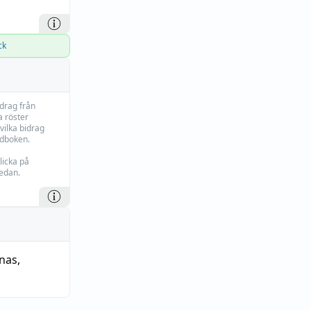
ck
idrag från
 röster
vilka bidrag
rdboken.
licka på
edan.
nnas
,