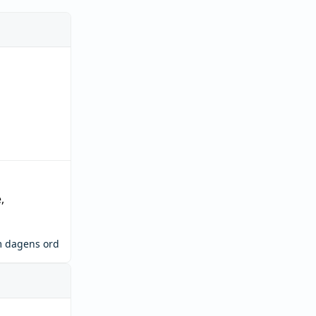
e
,
m dagens ord