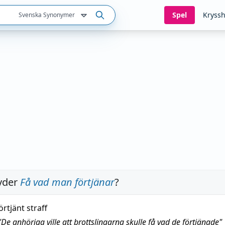
Spel
Kryssh
Svenska Synonymer
yder
Få vad man förtjänar
?
örtjänt straff
"
De anhöriga ville att brottslingarna skulle få vad de förtjänade
"