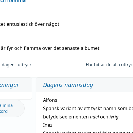
 och flamma
g
et entusiastisk över något
a är fyr och flamma över det senaste albumet
 dagens uttryck
Här hittar du alla uttry
kningar
Dagens namnsdag
Alfons
a mina
Spansk variant av ett tyskt namn som b
kord
betydelseelementen
ädel
och
ivrig
.
Inez