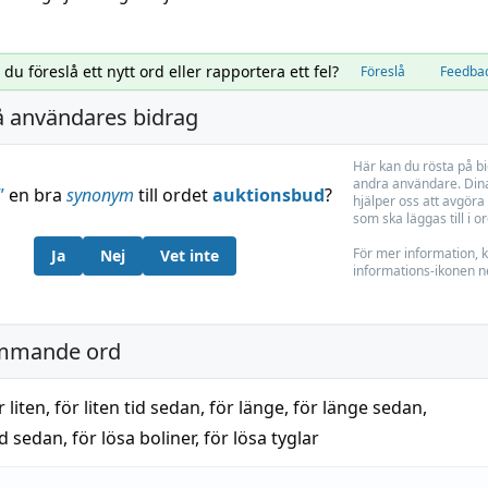
l du föreslå ett nytt ord eller rapportera ett fel?
Föreslå
Feedba
å användares bidrag
Här kan du rösta på b
andra användare. Dina
”
en bra
synonym
till ordet
auktionsbud
?
hjälper oss att avgöra 
som ska läggas till i o
För mer information, k
Ja
Nej
Vet inte
informations-ikonen n
mmande ord
r liten
,
för liten tid sedan
,
för länge
,
för länge sedan
,
id sedan
,
för lösa boliner
,
för lösa tyglar