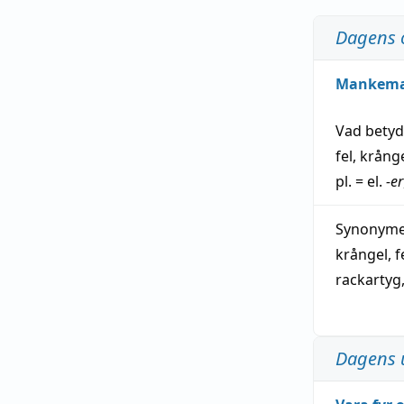
Dagens 
Mankem
Vad bety
fel
,
krång
pl. = el.
-er
Synonymer
krångel
,
f
rackartyg
Dagens 