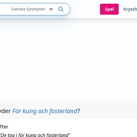
Spel
Kryssh
Svenska Synonymer
yder
För kung och fosterland
?
after
"
De tog i för kung och fosterland
"