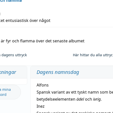
 och flamma
g
et entusiastisk över något
a är fyr och flamma över det senaste albumet
 dagens uttryck
Här hittar du alla uttry
kningar
Dagens namnsdag
Alfons
a mina
Spansk variant av ett tyskt namn som b
kord
betydelseelementen
ädel
och
ivrig
.
Inez