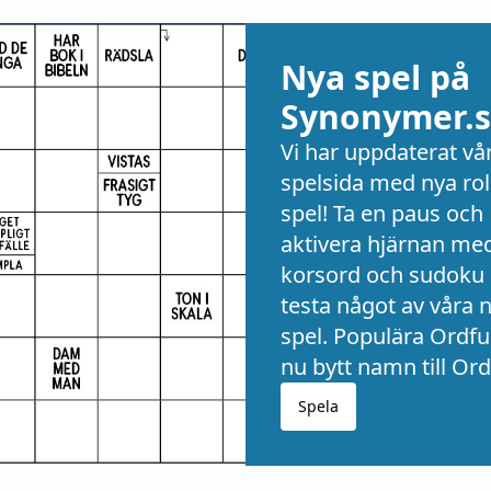
Nya spel på
Synonymer.s
Vi har uppdaterat vå
spelsida med nya rol
spel! Ta en paus och
aktivera hjärnan me
korsord och sudoku 
testa något av våra 
spel. Populära Ordful
nu bytt namn till Ord
Spela