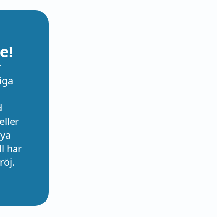
e!
r
iga
d
eller
nya
l har
röj.