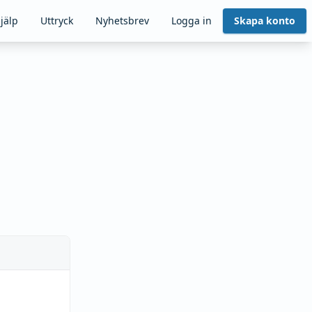
jälp
Uttryck
Nyhetsbrev
Logga in
Skapa konto