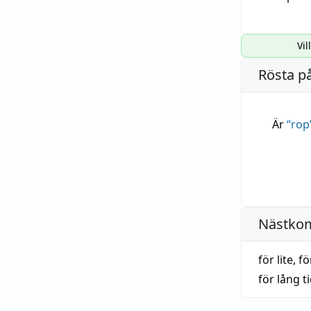
Vil
Rösta p
Är
“
rop
Nästko
för lite
,
fö
för lång t