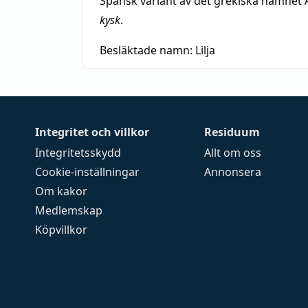
Spansk variant av det grekiska namnet 
kysk
.
Besläktade namn:
Lilja
Integritet och villkor
Residuum
Integritetsskydd
Allt om oss
Cookie-inställningar
Annonsera
Om kakor
Medlemskap
Köpvillkor