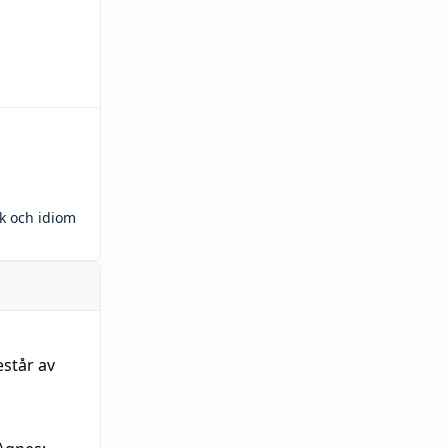
ck och idiom
estår av