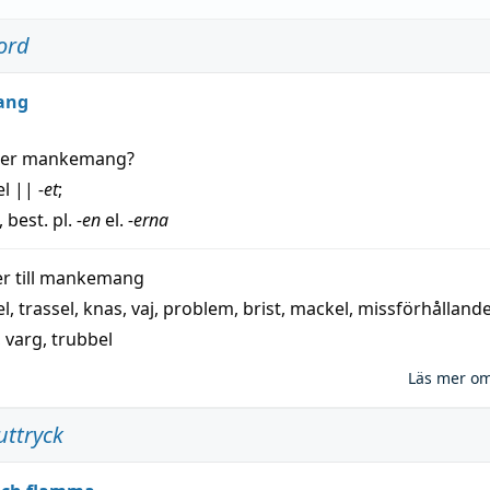
ord
ang
der
mankemang
?
el
||
-et
;
, best. pl.
-en
el.
-erna
 till
mankemang
el
,
trassel
,
knas
,
vaj
,
problem
,
brist
,
mackel
,
missförhålland
,
varg
,
trubbel
Läs mer o
uttryck