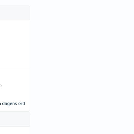
e
,
m dagens ord