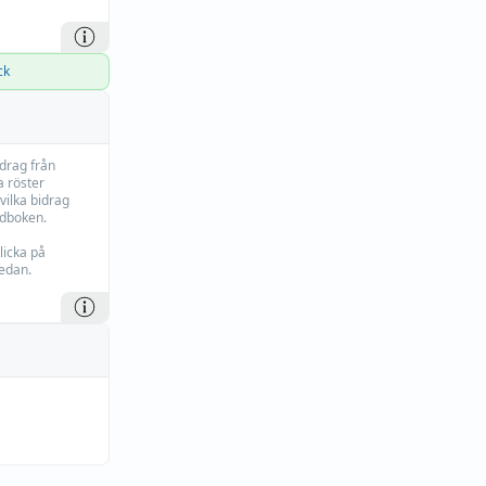
ck
idrag från
 röster
vilka bidrag
rdboken.
licka på
edan.