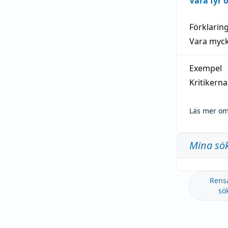
Vara fyr
Förklarin
Vara myck
Exempel
Kritikern
Läs mer om
Mina sö
Rens
sö