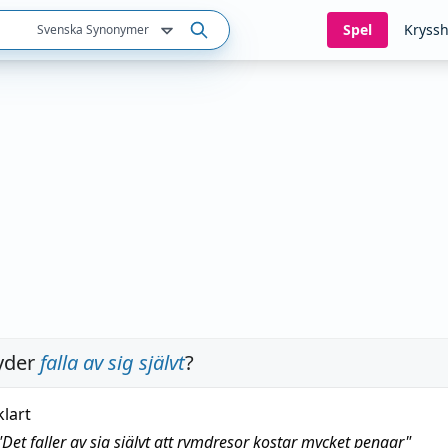
Spel
Kryssh
Svenska Synonymer
yder
falla av sig självt
?
klart
"
Det faller av sig självt att rymdresor kostar mycket pengar
"