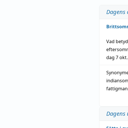
Dagens 
Brittsom
Vad bety
eftersom
dag
7 okt.
Synonymer
indianso
fattigma
Dagens 