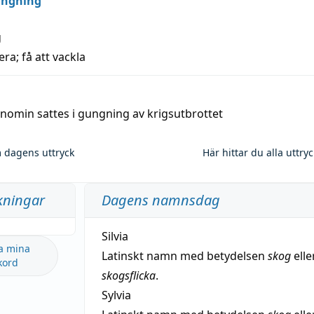
ungning
g
era; få att vackla
nomin sattes i gungning av krigsutbrottet
 dagens uttryck
Här hittar du alla uttry
kningar
Dagens namnsdag
Silvia
a mina
Latinskt namn med betydelsen
skog
elle
kord
skogsflicka
.
Sylvia