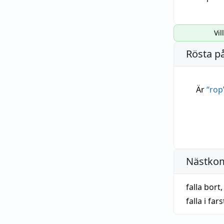
Vil
Rösta p
Är
“
rop
Nästko
falla bort
falla i far