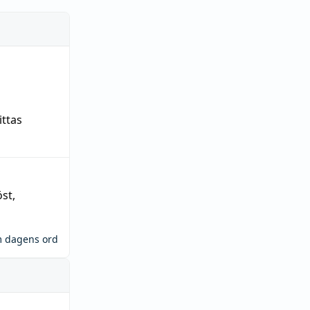
ittas
öst
,
m dagens ord