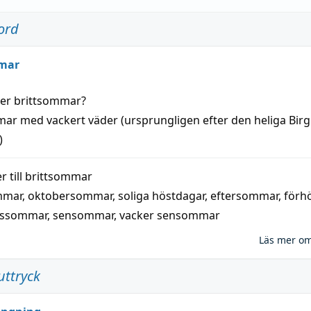
ord
mar
der
brittsommar
?
mar
med
vackert
väder
(
ursprungligen
efter den heliga Birg
)
 till
brittsommar
mmar
,
oktobersommar
,
soliga höstdagar
,
eftersommar
,
förh
nssommar
,
sensommar
,
vacker sensommar
Läs mer o
uttryck