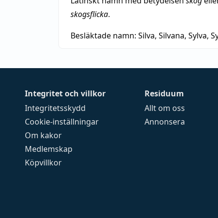
Latinskt namn med betydelsen
skog
elle
skogsflicka
.
Besläktade namn:
Silva, Silvana, Sylva, Sy
Integritet och villkor
Residuum
Integritetsskydd
Allt om oss
Cookie-inställningar
Annonsera
Om kakor
Medlemskap
Köpvillkor