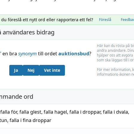
l du föreslå ett nytt ord eller rapportera ett fel?
Föreslå
Feedba
å användares bidrag
Här kan du rösta på b
andra användare. Dina
”
en bra
synonym
till ordet
auktionsbud
?
hjälper oss att avgöra 
som ska läggas till i o
För mer information, k
Ja
Nej
Vet inte
informations-ikonen n
mmande ord
,
falla för
,
falla glest
,
falla hagel
,
falla i droppar
,
falla i dvala
,
stun
,
falla i fina droppar