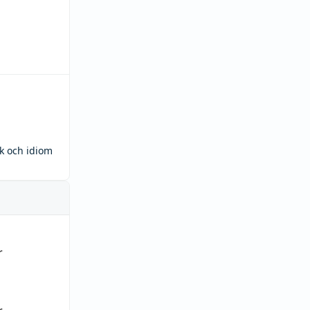
ck och idiom
r