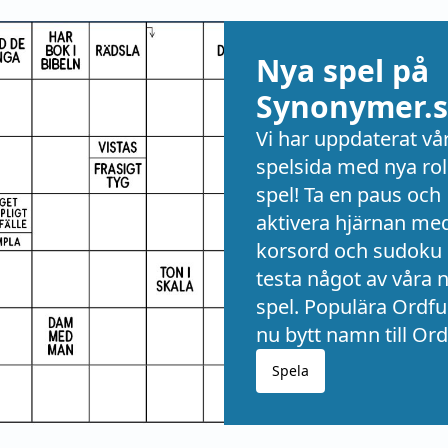
Nya spel på
Synonymer.s
Vi har uppdaterat vå
spelsida med nya rol
spel! Ta en paus och
aktivera hjärnan me
korsord och sudoku 
testa något av våra 
spel. Populära Ordful
nu bytt namn till Ord
Spela