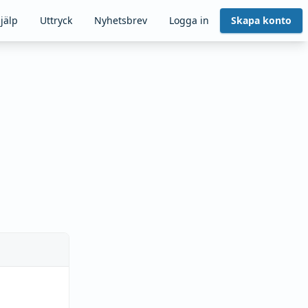
jälp
Uttryck
Nyhetsbrev
Logga in
Skapa konto