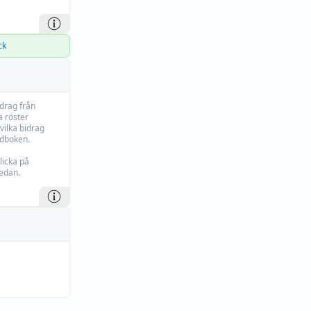
ck
idrag från
 röster
vilka bidrag
rdboken.
licka på
edan.