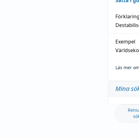
Sätta i g
Förklarin
Destabilis
Exempel
Världseko
Läs mer om
Mina sö
Rens
sö