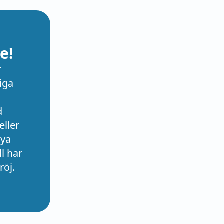
e!
r
iga
d
eller
nya
l har
röj.