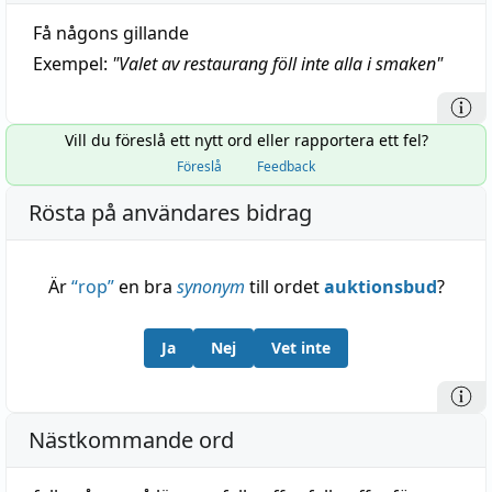
Få någons gillande
Exempel:
"
Valet av restaurang föll inte alla i smaken
"
Vill du föreslå ett nytt ord eller rapportera ett fel?
Föreslå
Feedback
Rösta på användares bidrag
Är
“
rop
”
en bra
synonym
till ordet
auktionsbud
?
Ja
Nej
Vet inte
Nästkommande ord