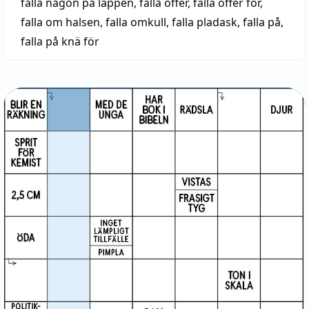
falla någon på läppen
,
falla offer
,
falla offer för
,
falla om halsen
,
falla omkull
,
falla pladask
,
falla på
,
falla på knä för