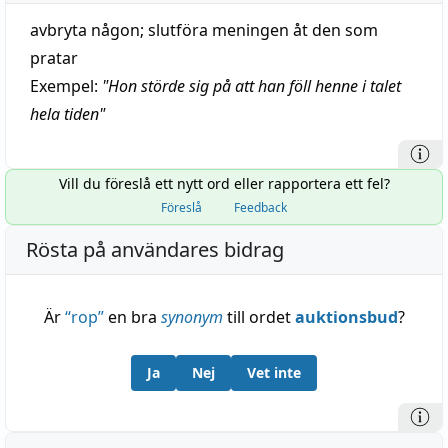
avbryta någon; slutföra meningen åt den som
pratar
Exempel:
"
Hon störde sig på att han föll henne i talet
hela tiden
"
Vill du föreslå ett nytt ord eller rapportera ett fel?
Föreslå
Feedback
Rösta på användares bidrag
Är
“
rop
”
en bra
synonym
till ordet
auktionsbud
?
Ja
Nej
Vet inte