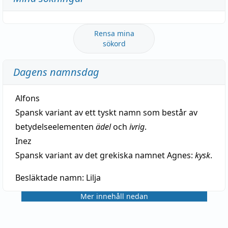
Rensa mina
sökord
Dagens namnsdag
Alfons
Spansk variant av ett tyskt namn som består av
betydelseelementen
ädel
och
ivrig
.
Inez
Spansk variant av det grekiska namnet Agnes:
kysk
.
Besläktade namn:
Lilja
Mer innehåll nedan