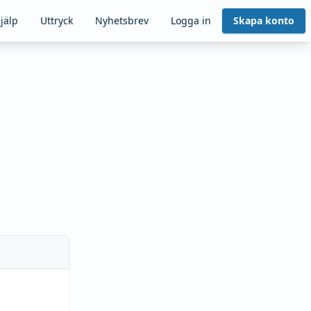
jälp
Uttryck
Nyhetsbrev
Logga in
Skapa konto