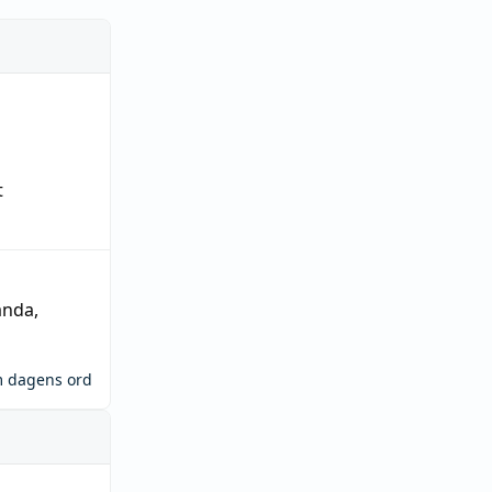
t
ända
,
m dagens ord