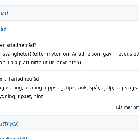
ord
råd
der
ariadnetråd
?
r svårigheter) (efter myten om Ariadne som gav Theseus et
 till
hjälp
att
hitta
ut ur labyrinten)
 till
ariadnetråd
ägledning
,
ledning
,
uppslag
,
tips
,
vink
,
spår
,
hjälp
,
uppslags
ydning,
tipset
,
hint
Läs mer o
uttryck