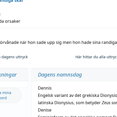
andiga skäl
g
lda orsaker
 förvånade när hon sade upp sig men hon hade sina randiga
 dagens uttryck
Här hittar du alla uttry
kningar
Dagens namnsdag
Dennis
a mina
Engelsk variant av det grekiska Dionysio
kord
latinska Dionysius, som betyder
Zeus so
Denise