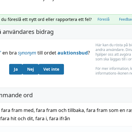
l du föreslå ett nytt ord eller rapportera ett fel?
Föreslå
Feedba
å användares bidrag
Här kan du rösta på b
andra användare. Dina
”
en bra
synonym
till ordet
auktionsbud
?
hjälper oss att avgöra 
som ska läggas till i o
För mer information, k
Ja
Nej
Vet inte
informations-ikonen n
mmande ord
,
fara fram med
,
fara fram och tillbaka
,
fara fram som en r
,
fara hit och dit
,
fara i
,
fara ifrån