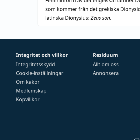
Femininform av det engelska namnet De
som kommer från det grekiska Dionysios
latinska Dionysius:
Zeus son
.
Integritet och villkor
Residuum
Integritetsskydd
Allt om oss
Cookie-inställningar
Annonsera
Om kakor
Medlemskap
Köpvillkor