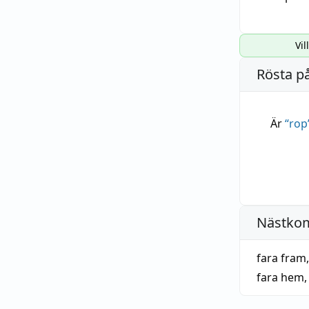
Vil
Rösta p
Är
“
rop
Nästko
fara fram
fara hem