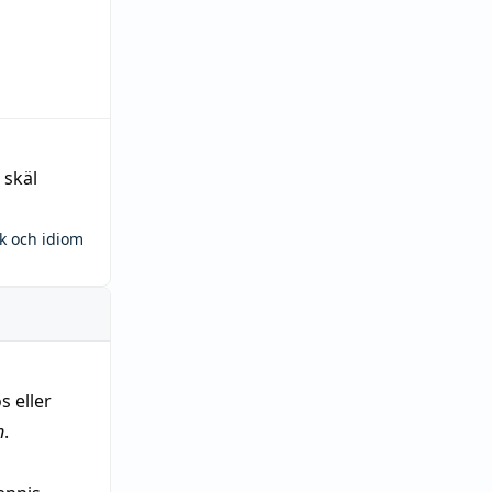
 skäl
ck och idiom
s eller
n
.