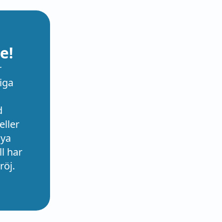
e!
r
iga
d
eller
nya
l har
röj.