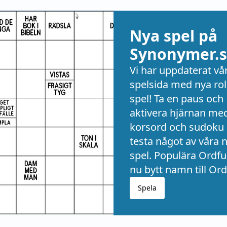
Nya spel på
Synonymer.s
Vi har uppdaterat vå
spelsida med nya rol
spel! Ta en paus och
aktivera hjärnan me
korsord och sudoku 
testa något av våra 
spel. Populära Ordful
nu bytt namn till Ord
Spela