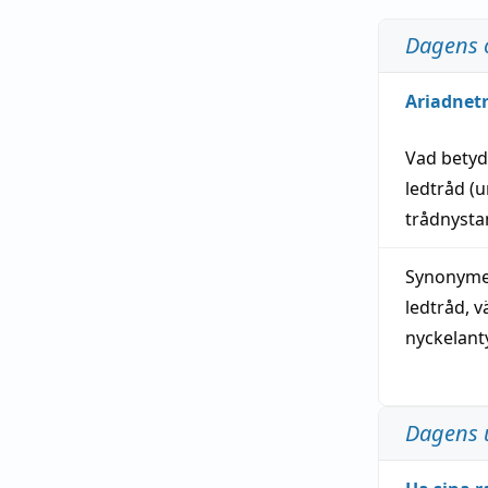
Dagens 
Ariadnet
Vad bety
ledtråd
(u
trådnystan
Synonymer
ledtråd
,
v
nyckelant
Dagens 