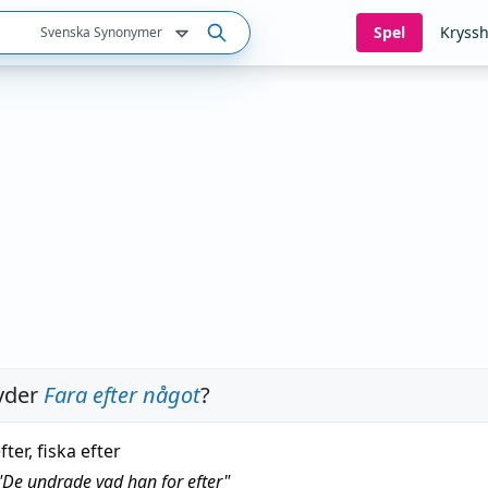
Spel
Kryssh
Svenska Synonymer
yder
Fara efter något
?
fter, fiska efter
"
De undrade vad han for efter
"