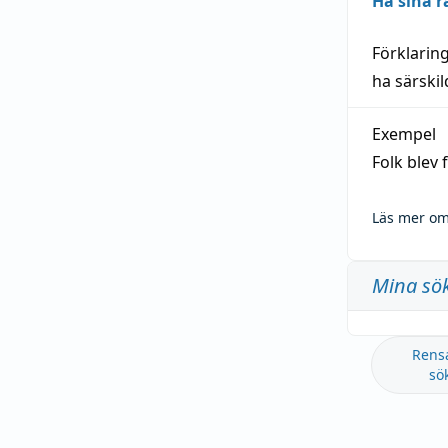
Ha sina r
Förklarin
ha särski
Exempel
Folk blev
Läs mer om
Mina sö
Rens
sö