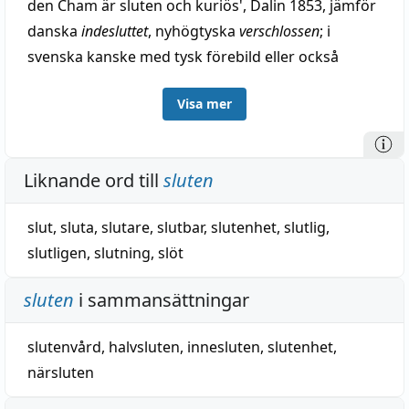
den Cham är sluten och kuriös', Dalin 1853, jämför
danska
indesluttet
, nyhögtyska
verschlossen
; i
svenska kanske med tysk förebild eller också
inhemsk bildning, jämför sluta sig inom sig själv
Visa mer
osv.
Liknande ord till
sluten
slut
,
sluta
,
slutare
,
slutbar
,
slutenhet
,
slutlig
,
slutligen
,
slutning
,
slöt
sluten
i sammansättningar
slutenvård
,
halvsluten
,
innesluten
,
slutenhet
,
närsluten