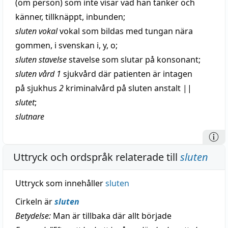
(om person) som inte visar vad han tänker och
känner,
tillknäppt
,
inbunden
;
sluten
vokal
vokal
som
bildas
med tungan
nära
gommen, i svenskan i, y, o;
sluten
stavelse
stavelse
som
slutar
på
konsonant
;
sluten
vård
1
sjukvård
där patienten är
intagen
på
sjukhus
2
kriminalvård
på sluten
anstalt
||
slutet
;
slutnare
Uttryck och ordspråk relaterade till
sluten
Uttryck som innehåller
sluten
Cirkeln är
sluten
Betydelse:
Man är tillbaka där allt började