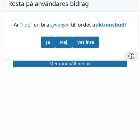
Rösta på användares bidrag
Är
“
rop
”
en bra
synonym
till ordet
auktionsbud
?
Ja
Nej
Vet inte
Mer innehåll nedan