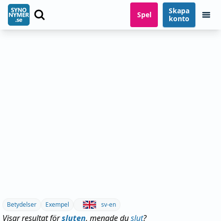
Skapa
Spel
konto
Betydelser
Exempel
sv-en
Visar resultat för
sluten
, menade du
slut
?