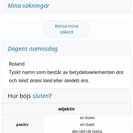
Mina sökningar
Rensa mina
sökord
Dagens namnsdag
Roland
Tyskt namn som består av betydelseelementen
ära
och
land
:
ärans land
eller
landets ära
.
Hur böjs
sluten
?
adjektiv
en
sluten
positiv
ett
slutet
den|det|de
slutna