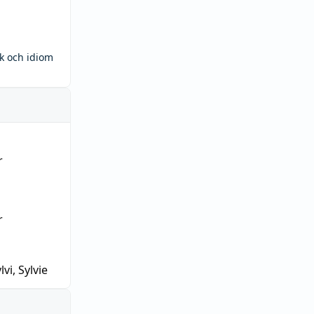
ck och idiom
r
r
lvi, Sylvie