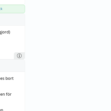
ck
gjord)
des bort
en för
en.