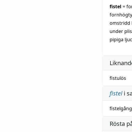
fistel
= fo
fornhögt
omstridd 
under plis
pipiga lju
Liknande
fistulös
fistel
i s
fistelgång
Rösta p