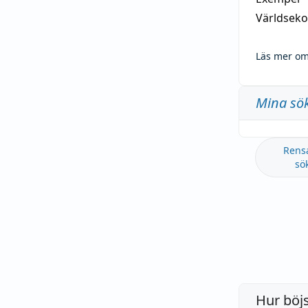
Världseko
Läs mer om
Mina sö
Rens
sö
Hur böj