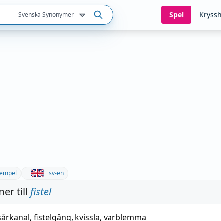
Spel
Kryssh
Svenska Synonymer
empel
sv-en
er till
fistel
sårkanal
,
fistelgång
,
kvissla
,
varblemma