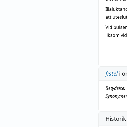
Illalukta
att uteslu
Vid pulse
liksom vi
fistel
i o
Betydelse:
Synonymer
Historik