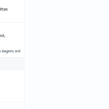
ittas
öst
,
m dagens ord