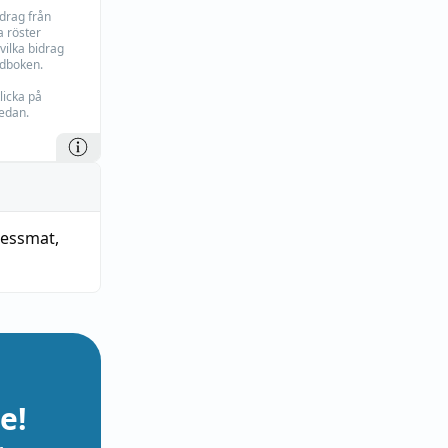
idrag från
 röster
vilka bidrag
rdboken.
licka på
edan.
nessmat
,
e!