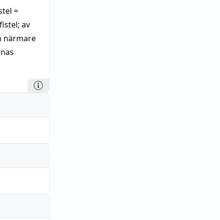
istel =
fistel; av
m närmare
nnas