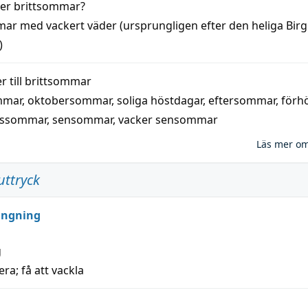
der
brittsommar
?
mar
med
vackert
väder
(
ursprungligen
efter den heliga Birg
)
 till
brittsommar
mmar
,
oktobersommar
,
soliga höstdagar
,
eftersommar
,
förh
nssommar
,
sensommar
,
vacker sensommar
Läs mer o
uttryck
ungning
g
era; få att vackla