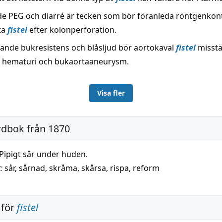
nde PEG och diarré är tecken som bör föranleda röntgenkont
ta
fistel
efter kolonperforation.
rande bukresistens och blåsljud bör aortokaval
fistel
misstä
d hematuri och bukaortaaneurysm.
Visa fler
rdbok från 1870
Pipigt sår under huden.
:
sår
,
sårnad
,
skråma
,
skårsa
,
rispa
,
reform
 för
fistel