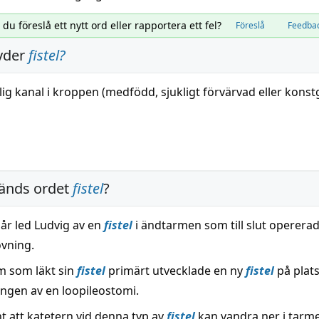
l du föreslå ett nytt ord eller rapportera ett fel?
Föreslå
Feedba
yder
fistel
?
lig
kanal
i kroppen (
medfödd
, sjukligt förvärvad eller konst
änds ordet
fistel
?
 år led Ludvig av en
fistel
i ändtarmen som till slut operera
vning.
m som läkt sin
fistel
primärt utvecklade en ny
fistel
på plats
ngen av en loopileostomi.
t att katetern vid denna typ av
fistel
kan vandra ner i tarm