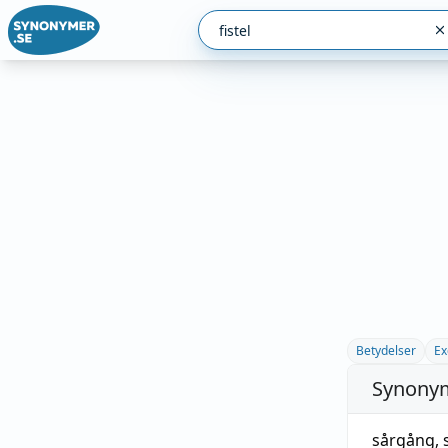
Betydelser
Ex
Synonym
sårgång,