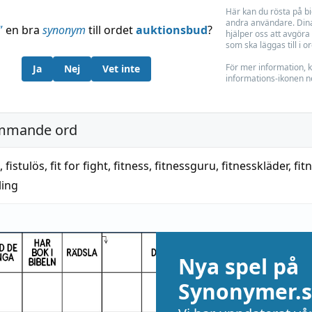
Här kan du rösta på b
andra användare. Dina
”
en bra
synonym
till ordet
auktionsbud
?
hjälper oss att avgöra 
som ska läggas till i o
För mer information, k
Ja
Nej
Vet inte
informations-ikonen n
mmande ord
,
fistulös
,
fit for fight
,
fitness
,
fitnessguru
,
fitnesskläder
,
fit
ling
Nya spel på
Synonymer.s