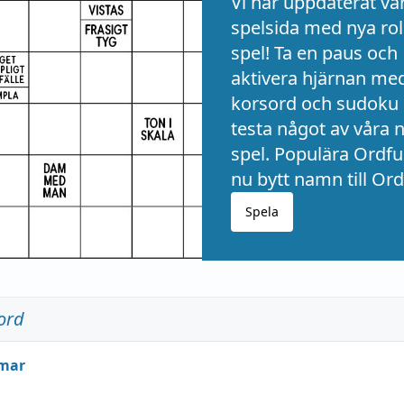
Vi har uppdaterat vå
spelsida med nya rol
spel! Ta en paus och
aktivera hjärnan me
korsord och sudoku 
testa något av våra 
spel. Populära Ordful
nu bytt namn till Ord
Spela
ord
mar