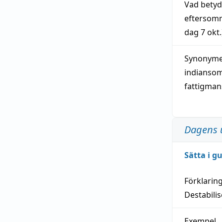
Vad bety
eftersom
dag
7 okt.
Synonymer
indianso
fattigma
Dagens 
Sätta i g
Förklarin
Destabilis
Exempel