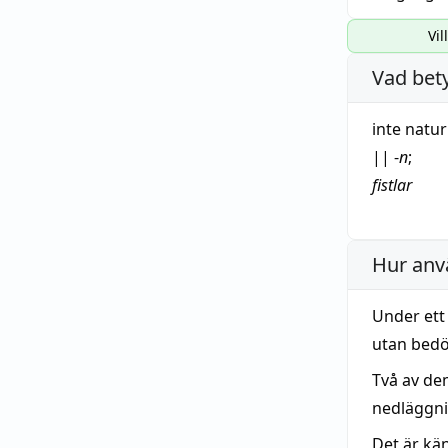
Vil
Vad bet
inte
natur
||
-
n
;
fistlar
Hur anv
Under ett
utan bedö
Två av de
nedläggni
Det är kän