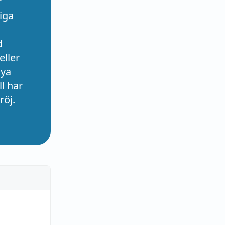
r
iga
d
eller
nya
l har
röj.