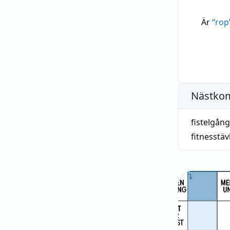
Är
“
rop
Nästko
fistelgång
fitnesstäv