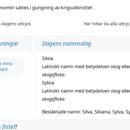
nomin sattes i gungning av krigsutbrottet
 dagens uttryck
Här hittar du alla uttry
kningar
Dagens namnsdag
Silvia
a mina
Latinskt namn med betydelsen
skog
elle
kord
skogsflicka
.
Sylvia
Latinskt namn med betydelsen
skog
elle
skogsflicka
.
Besläktade namn:
Silva, Silvana, Sylva, Sy
s
fistel
?