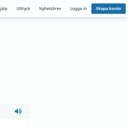
jälp
Uttryck
Nyhetsbrev
Logga in
Skapa konto