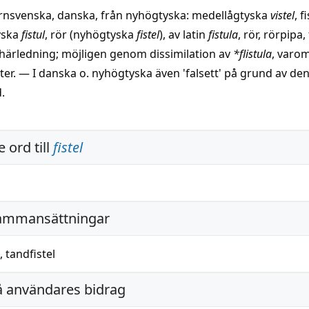
rnsvenska, danska, från nyhögtyska: medellågtyska
vistel
, f
yska
fistul
, rör (nyhögtyska
fistel
), av latin
fistula
, rör, rörpipa, 
härledning; möjligen genom dissimilation av
*flistula
, varo
ter. — I danska o. nyhögtyska även 'falsett' på grund av de
d.
 ord till
fistel
ammansättningar
,
tandfistel
å användares bidrag