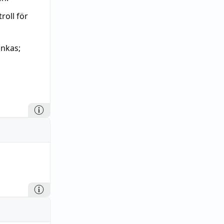
roll för
nkas;