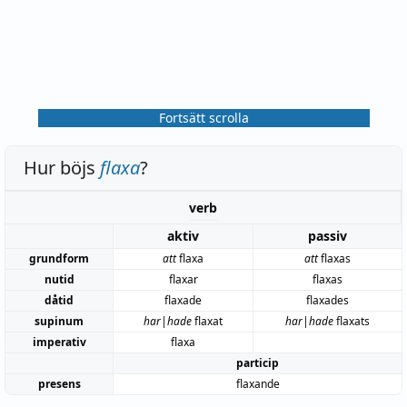
Fortsätt scrolla
Hur böjs
flaxa
?
verb
aktiv
passiv
grundform
att
flaxa
att
flaxas
nutid
flaxar
flaxas
dåtid
flaxade
flaxades
supinum
har|hade
flaxat
har|hade
flaxats
imperativ
flaxa
particip
presens
flaxande