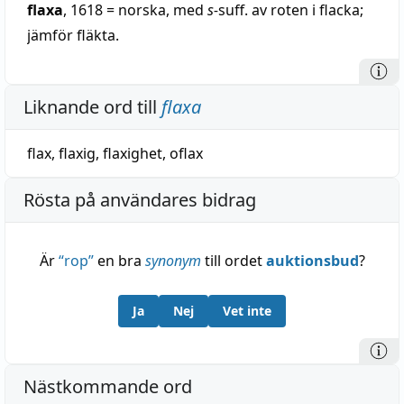
flaxa
, 1618 = norska, med
s-
suff. av roten i flacka;
jämför fläkta.
Liknande ord till
flaxa
flax
,
flaxig
,
flaxighet
,
oflax
Rösta på användares bidrag
Är
“
rop
”
en bra
synonym
till ordet
auktionsbud
?
Ja
Nej
Vet inte
Nästkommande ord