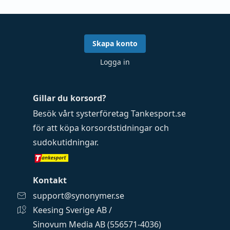
Skapa konto
Logga in
Gillar du korsord?
Besök vårt systerföretag
Tankesport.se
för att köpa
korsordstidningar
och
sudokutidningar
.
Kontakt
support@synonymer.se
Keesing Sverige AB /
Sinovum Media AB (556571-4036)