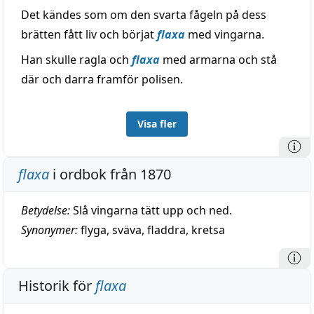
Det kändes som om den svarta fågeln på dess
brätten fått liv och börjat
flaxa
med vingarna.
Han skulle ragla och
flaxa
med armarna och stå
där och darra framför polisen.
Visa fler
flaxa
i ordbok från 1870
Betydelse:
Slå vingarna tätt upp och ned.
Synonymer:
flyga
,
sväva
,
fladdra
,
kretsa
Historik för
flaxa