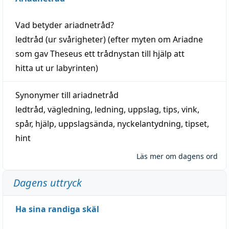
Vad betyder
ariadnetråd
?
ledtråd
(ur svårigheter) (efter myten om Ariadne
som gav Theseus ett trådnystan till
hjälp
att
hitta
ut ur labyrinten)
Synonymer till
ariadnetråd
ledtråd
,
vägledning
,
ledning
,
uppslag
,
tips
,
vink
,
spår
,
hjälp
,
uppslagsända
, nyckelantydning,
tipset
,
hint
Läs mer om dagens ord
Dagens uttryck
Ha sina randiga skäl