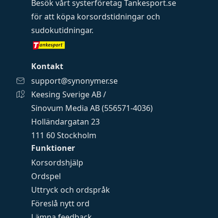
Besök vårt systerföretag
Tankesport.se
för att köpa
korsordstidningar
och
sudokutidningar
.
Kontakt
support@synonymer.se
Keesing Sverige AB /
Sinovum Media AB (556571-4036)
Holländargatan 23
111 60 Stockholm
Funktioner
Korsordshjälp
Ordspel
Uttryck och ordspråk
Föreslå nytt ord
Lämna feedback