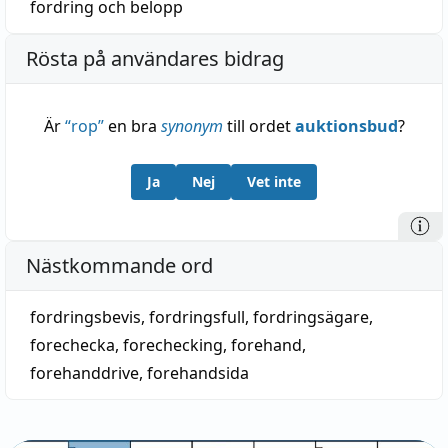
fordring
och
belopp
Rösta på användares bidrag
Är
“
rop
”
en bra
synonym
till ordet
auktionsbud
?
Ja
Nej
Vet inte
Nästkommande ord
fordringsbevis
,
fordringsfull
,
fordringsägare
,
forechecka
,
forechecking
,
forehand
,
forehanddrive
,
forehandsida