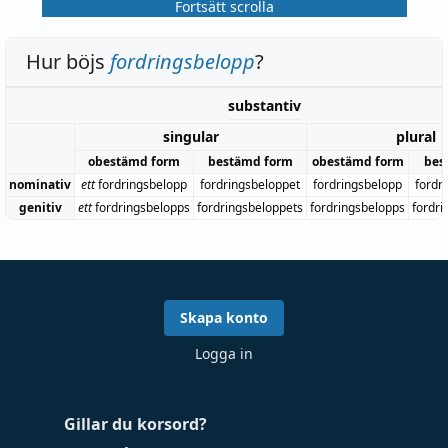
Fortsätt scrolla
Hur böjs
fordringsbelopp
?
substantiv
singular
plural
obestämd form
bestämd form
obestämd form
bes
nominativ
ett
fordringsbelopp
fordringsbeloppet
fordringsbelopp
fordr
genitiv
ett
fordringsbelopps
fordringsbeloppets
fordringsbelopps
fordr
Skapa konto
Logga in
Gillar du korsord?