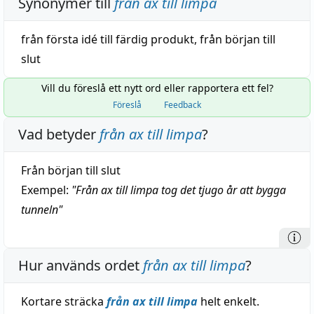
Synonymer till
från ax till limpa
från
första
idé
till
färdig
produkt
,
från början till
slut
Vill du föreslå ett nytt ord eller rapportera ett fel?
Föreslå
Feedback
Vad betyder
från ax till limpa
?
Från början till slut
Exempel:
"
Från ax till limpa tog det tjugo år att bygga
tunneln
"
Hur används ordet
från ax till limpa
?
Kortare sträcka
från ax till limpa
helt enkelt.