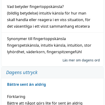
Vad betyder
fingertoppskänsla
?
(
bildlig
betydelse)
intuitiv
känsla
för hur man
skall
handla
eller
reagera
i en viss
situation
, för
det väsentliga i ett visst
sammanhang
etcetera
Synonymer till
fingertoppskänsla
fingerspetskänsla
,
intuitiv känsla
,
intuition
,
stor
lyhördhet
,
väderkorn
,
fingerspitzengefühl
Läs mer om dagens ord
Dagens uttryck
Bättre sent än aldrig
Förklaring
Bättre att något görs lite för sent än aldrig