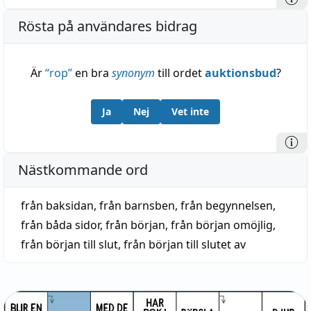
Rösta på användares bidrag
Är
“
rop
”
en bra
synonym
till ordet
auktionsbud
?
Ja
Nej
Vet inte
Nästkommande ord
från baksidan
,
från barnsben
,
från begynnelsen
,
från båda sidor
,
från början
,
från början omöjlig
,
från början till slut
,
från början till slutet av