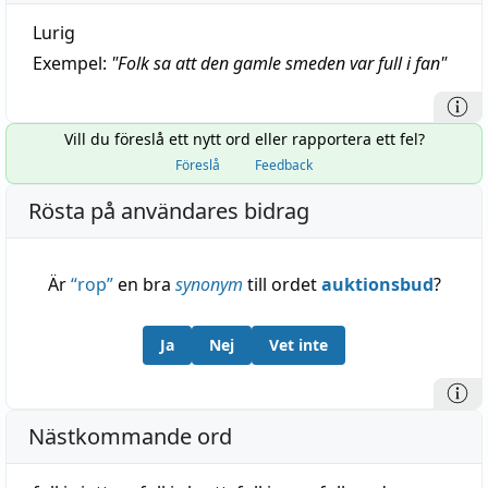
Lurig
Exempel:
"
Folk sa att den gamle smeden var full i fan
"
Vill du föreslå ett nytt ord eller rapportera ett fel?
Föreslå
Feedback
Rösta på användares bidrag
Är
“
rop
”
en bra
synonym
till ordet
auktionsbud
?
Ja
Nej
Vet inte
Nästkommande ord