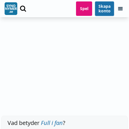
Skapa
Spel
konto
Vad betyder
Full i fan
?