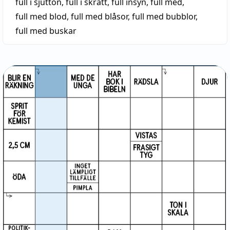
full i sjutton
,
full i skratt
,
full insyn
,
full med
,
full med blod
,
full med blåsor
,
full med bubblor
,
full med buskar