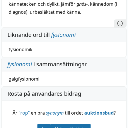
kännetecken och dylikt, jämför
gnōs-
, kännedom (i
diagnos), urbesläktat med känna.
Liknande ord till
fysionomi
fysionomik
fysionomi
i sammansättningar
galgfysionomi
Rösta på användares bidrag
Är
“
rop
”
en bra
synonym
till ordet
auktionsbud
?