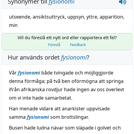
Synonymer till
fysionomi
utseende
,
ansiktsuttryck
,
uppsyn
,
yttre
,
apparition
,
min
Vill du föreslå ett nytt ord eller rapportera ett fel?
Föreslå
Feedback
Hur används ordet
fysionomi
?
Vår
fysionomi
både tvingade och möjliggjorde
denna förmåga; på två ben oförmögna att springa
ifrån afrikanska rovdjur hade ingen av oss överlevt
om vi inte hade samarbetat.
Han menade vidare att anarkister uppvisade
samma
fysionomi
som brottslingar.
Busen hade ludna nävar som släpade i golvet och