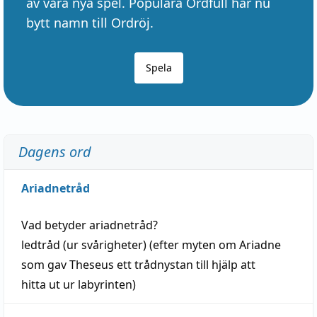
av våra nya spel. Populära Ordfull har nu
bytt namn till Ordröj.
Spela
Dagens ord
Ariadnetråd
Vad betyder
ariadnetråd
?
ledtråd
(ur svårigheter) (efter myten om Ariadne
som gav Theseus ett trådnystan till
hjälp
att
hitta
ut ur labyrinten)