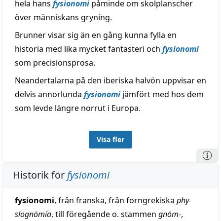
hela hans
fysionomi
påminde om skolplanscher
över människans gryning.
Brunner visar sig än en gång kunna fylla en
historia med lika mycket fantasteri och
fysionomi
som precisionsprosa.
Neandertalarna på den iberiska halvön uppvisar en
delvis annorlunda
fysionomi
jämfört med hos dem
som levde längre norrut i Europa.
Visa fler
Historik för
fysionomi
fysionomi
, från franska, från forngrekiska
phy-
slognōmía
, till föregående o. stammen
gnōm-
,