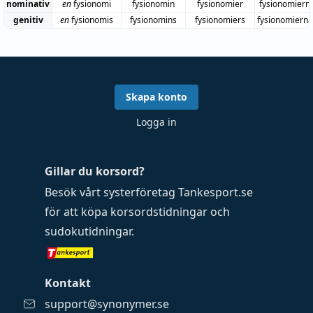
nominativ
en
fysionomi
fysionomin
fysionomier
fysionomiern
genitiv
en
fysionomis
fysionomins
fysionomiers
fysionomierna
Skapa konto
Logga in
Gillar du korsord?
Besök vårt systerföretag
Tankesport.se
för att köpa
korsordstidningar
och
sudokutidningar
.
Kontakt
support@synonymer.se