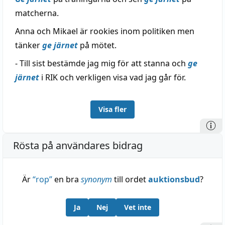
matcherna.
Anna och Mikael är rookies inom politiken men
tänker
ge järnet
på mötet.
- Till sist bestämde jag mig för att stanna och
ge
järnet
i RIK och verkligen visa vad jag går för.
Visa fler
Rösta på användares bidrag
Är
“
rop
”
en bra
synonym
till ordet
auktionsbud
?
Ja
Nej
Vet inte