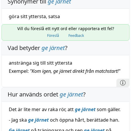
Synonymer till
ge järnet
göra sitt yttersta
,
satsa
Vill du föreslå ett nytt ord eller rapportera ett fel?
Föreslå
Feedback
Vad betyder
ge järnet
?
anstränga sig till sitt yttersta
Exempel:
"
Kom igen, ge järnet direkt från matchstart!
"
Hur används ordet
ge järnet
?
Det är lite mer av raka rör, att
ge järnet
som gäller.
- Jag ska
ge järnet
och öppna hårt, berättade han.
Ge järnet
på träningarna och sen
ge järnet
på