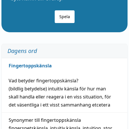
Spela
Dagens ord
Fingertoppskänsla
Vad betyder
fingertoppskänsla
?
(
bildlig
betydelse)
intuitiv
känsla
för hur man
skall
handla
eller
reagera
i en viss
situation
, för
det väsentliga i ett visst
sammanhang
etcetera
Synonymer till
fingertoppskänsla
fingerspetskänsla
,
intuitiv känsla
,
intuition
,
stor