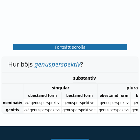
Fortsätt scrolla
Hur böjs
genusperspektiv
?
substantiv
singular
plural
obestämd form
bestämd form
obestämd form
b
nominativ
ett
genusperspektiv
genusperspektivet
genusperspektiv
gen
genitiv
ett
genusperspektivs
genusperspektivets
genusperspektivs
genu