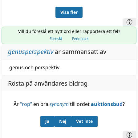
Visa fler
Vill du föreslå ett nytt ord eller rapportera ett fel?
Föreslå
Feedback
genusperspektiv
är sammansatt av
genus
och
perspektiv
Rösta på användares bidrag
Är
“
rop
”
en bra
synonym
till ordet
auktionsbud
?
Ja
Nej
Vet inte