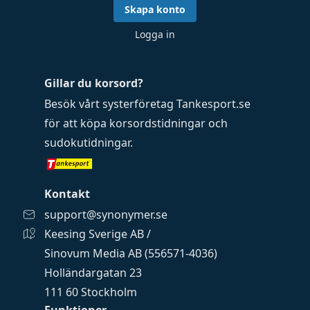
Skapa konto
Logga in
Gillar du korsord?
Besök vårt systerföretag
Tankesport.se
för att köpa
korsordstidningar
och
sudokutidningar
.
Kontakt
support@synonymer.se
Keesing Sverige AB /
Sinovum Media AB (556571-4036)
Holländargatan 23
111 60 Stockholm