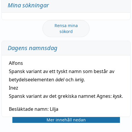
Mina sökningar
Rensa mina
sökord
Dagens namnsdag
Alfons
Spansk variant av ett tyskt namn som består av
betydelseelementen
ädel
och
ivrig
.
Inez
Spansk variant av det grekiska namnet Agnes:
kysk
.
Besläktade namn:
Lilja
Mer innehåll nedan