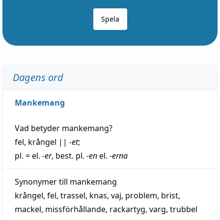
Spela
Dagens ord
Mankemang
Vad betyder
mankemang
?
fel
,
krångel
||
-et
;
pl. = el.
-er
, best. pl.
-en
el.
-erna
Synonymer till
mankemang
krångel
,
fel
,
trassel
,
knas
,
vaj
,
problem
,
brist
,
mackel
,
missförhållande
,
rackartyg
,
varg
,
trubbel