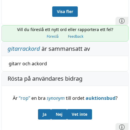
Visa fler
Vill du föreslå ett nytt ord eller rapportera ett fel?
Föreslå
Feedback
gitarrackord
är sammansatt av
gitarr
och
ackord
Rösta på användares bidrag
Är
“
rop
”
en bra
synonym
till ordet
auktionsbud
?
Ja
Nej
Vet inte