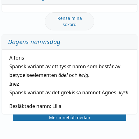
Rensa mina
sökord
Dagens namnsdag
Alfons
Spansk variant av ett tyskt namn som består av
betydelseelementen
ädel
och
ivrig
.
Inez
Spansk variant av det grekiska namnet Agnes:
kysk
.
Besläktade namn:
Lilja
Mer innehåll nedan