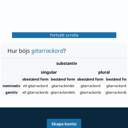
Fortsätt scrolla
Hur böjs
gitarrackord
?
substantiv
singular
plural
obestämd form
bestämd form
obestämd form
bestämd fo
nominativ
ett
gitarrackord
gitarrackordet
gitarrackord
gitarrackord
genitiv
ett
gitarrackords
gitarrackordets
gitarrackords
gitarrackorde
Skapa konto