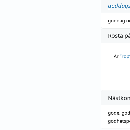
goddags
goddag
o
Rösta p
Är
“
rop
Nästko
gode
,
go
godhetsp