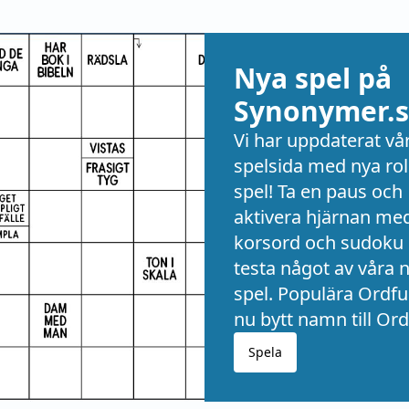
Nya spel på
Synonymer.s
Vi har uppdaterat vå
spelsida med nya rol
spel! Ta en paus och
aktivera hjärnan me
korsord och sudoku 
testa något av våra 
spel. Populära Ordful
nu bytt namn till Ord
Spela