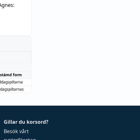
Agnes:
stämd form
dagspiltarna
dagspiltarnas
Gillar du korsord?
Besök vårt