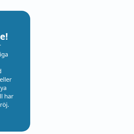
e!
r
iga
d
eller
nya
l har
röj.