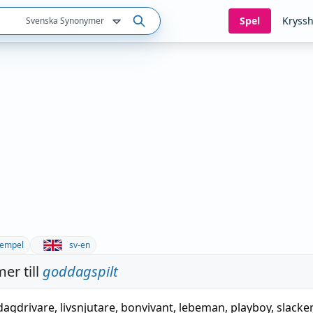
Spel
Kryssh
Svenska Synonymer
empel
sv-en
er till
goddagspilt
dagdrivare
,
livsnjutare
,
bonvivant
,
lebeman
,
playboy
,
slacker