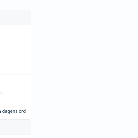
e
,
m dagens ord