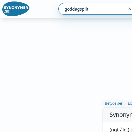
Betydelser
Ex
Synonym
(ngt åld.)