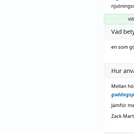
njutning
Vil
Vad bet
en som gö
Hur anv
Mellan hö
goddagsp
Jämför me
Zack Mart