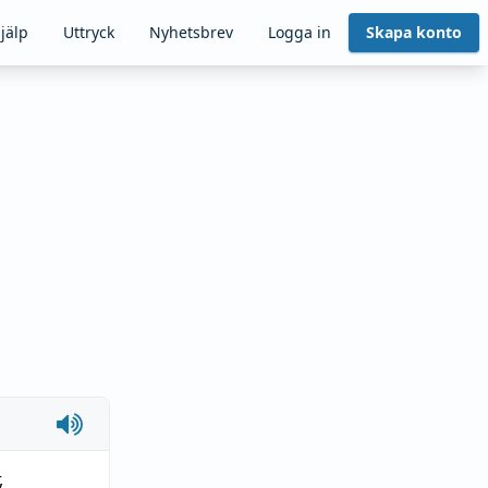
jälp
Uttryck
Nyhetsbrev
Logga in
Skapa konto
,