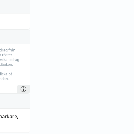
idrag från
 röster
vilka bidrag
rdboken.
licka på
edan.
narkare
,