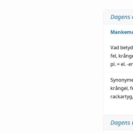
Dagens 
Mankem
Vad bety
fel
,
krång
pl. = el.
-er
Synonymer
krångel
,
f
rackartyg
Dagens 