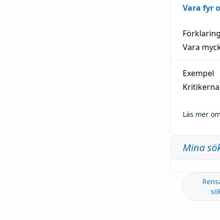
Vara fyr
Förklarin
Vara myck
Exempel
Kritikern
Läs mer om
Mina sö
Rens
sö