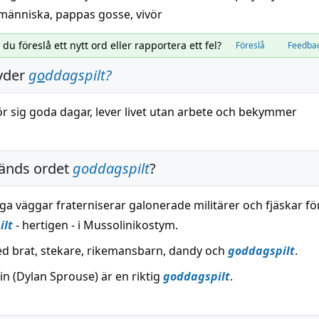
smänniska
,
pappas gosse
,
vivör
l du föreslå ett nytt ord eller rapportera ett fel?
Föreslå
Feedba
yder
g
o
ddagspilt
?
r sig goda dagar,
lever
livet utan
arbete
och
bekymmer
änds ordet
goddagspilt
?
ga väggar fraterniserar galonerade militärer och fjäskar fö
ilt
- hertigen - i Mussolinikostym.
d brat, stekare, rikemansbarn, dandy och
goddagspilt
.
in (Dylan Sprouse) är en riktig
goddagspilt
.