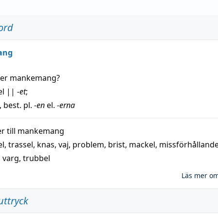
ord
ang
der
mankemang
?
el
||
-et
;
, best. pl.
-en
el.
-erna
 till
mankemang
el
,
trassel
,
knas
,
vaj
,
problem
,
brist
,
mackel
,
missförhålland
,
varg
,
trubbel
Läs mer o
uttryck