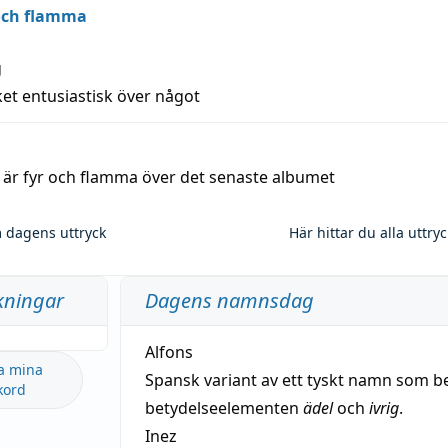
 och flamma
g
et entusiastisk över något
a är fyr och flamma över det senaste albumet
 dagens uttryck
Här hittar du alla uttry
kningar
Dagens namnsdag
Alfons
a mina
Spansk variant av ett tyskt namn som b
kord
betydelseelementen
ädel
och
ivrig
.
Inez