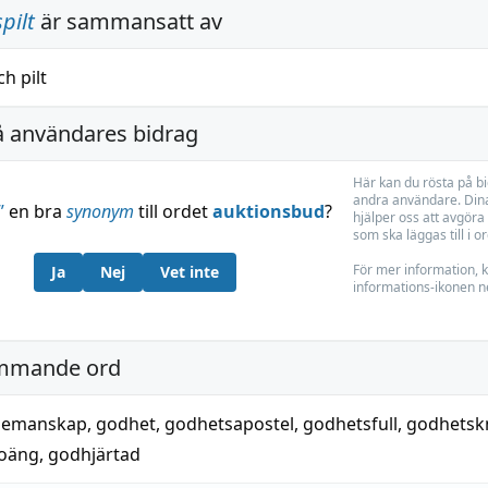
pilt
är sammansatt av
ch
pilt
å användares bidrag
Här kan du rösta på b
andra användare. Dina
”
en bra
synonym
till ordet
auktionsbud
?
hjälper oss att avgöra 
som ska läggas till i o
För mer information, k
Ja
Nej
Vet inte
informations-ikonen n
mmande ord
demanskap
,
godhet
,
godhetsapostel
,
godhetsfull
,
godhetsk
oäng
,
godhjärtad