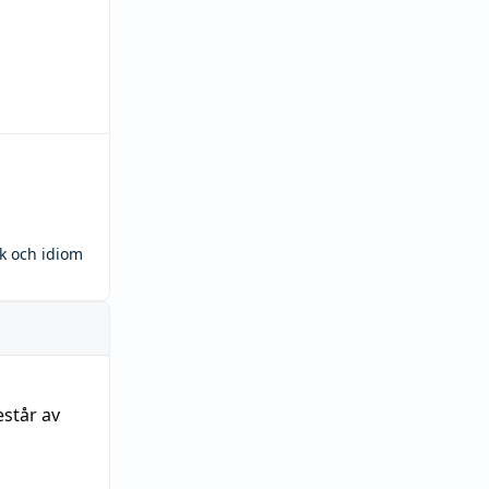
ck och idiom
estår av