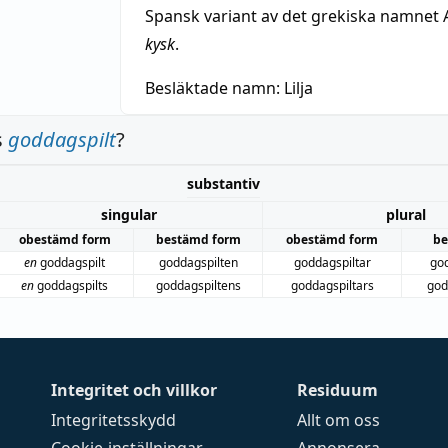
Spansk variant av det grekiska namnet 
kysk
.
Besläktade namn:
Lilja
s
goddagspilt
?
substantiv
singular
plural
obestämd form
bestämd form
obestämd form
be
en
goddagspilt
goddagspilten
goddagspiltar
god
en
goddagspilts
goddagspiltens
goddagspiltars
god
Integritet och villkor
Residuum
Integritetsskydd
Allt om oss