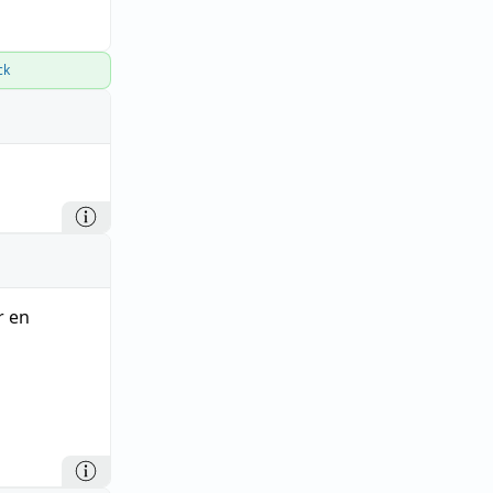
ck
r en