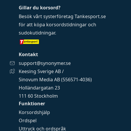
Gillar du korsord?
Besök vårt systerföretag
Tankesport.se
för att köpa
korsordstidningar
och
sudokutidningar
.
Kontakt
support@synonymer.se
Keesing Sverige AB /
Sinovum Media AB (556571-4036)
Holländargatan 23
111 60 Stockholm
Funktioner
Korsordshjälp
Ordspel
Uttryck och ordspråk