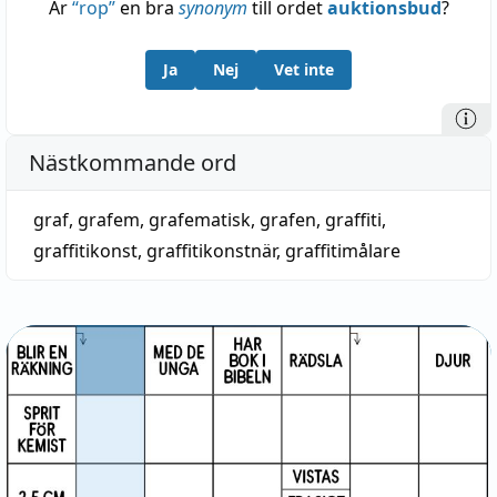
Är
“
rop
”
en bra
synonym
till ordet
auktionsbud
?
Ja
Nej
Vet inte
Nästkommande ord
graf
,
grafem
,
grafematisk
,
grafen
,
graffiti
,
graffitikonst
,
graffitikonstnär
,
graffitimålare