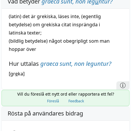
Vad betyder
graeca sunt, non leg
u
ntur
?
(latin) det är
grekiska
, läses inte, (egentlig
betydelse) om
grekiska
citat
insprängda i
latinska texter;
(
bildlig
betydelse) något obegripligt som man
hoppar över
Hur uttalas
graeca sunt, non leguntur
?
[gr
e
ka]
Vill du föreslå ett nytt ord eller rapportera ett fel?
Föreslå
Feedback
Rösta på användares bidrag