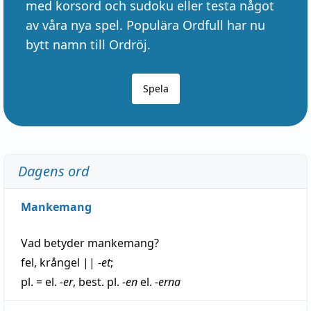
med korsord och sudoku eller testa något
av våra nya spel. Populära Ordfull har nu
bytt namn till Ordröj.
Spela
Dagens ord
Mankemang
Vad betyder
mankemang
?
fel
,
krångel
||
-et
;
pl. = el.
-er
, best. pl.
-en
el.
-erna