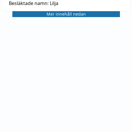
Besläktade namn:
Lilja
Mer innehåll nedan