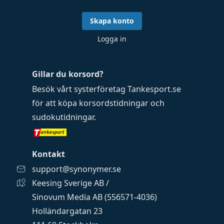
Skapa konto
Logga in
Gillar du korsord?
Besök vårt systerföretag
Tankesport.se
för att köpa
korsordstidningar
och
sudokutidningar
.
Kontakt
support@synonymer.se
Keesing Sverige AB /
Sinovum Media AB (556571-4036)
Holländargatan 23