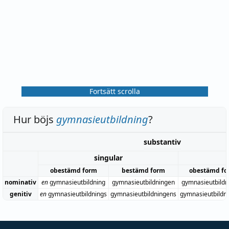
Fortsätt scrolla
Hur böjs
gymnasieutbildning
?
substantiv
singular
obestämd form
bestämd form
obestämd fo
nominativ
en
gymnasieutbildning
gymnasieutbildningen
gymnasieutbildn
genitiv
en
gymnasieutbildnings
gymnasieutbildningens
gymnasieutbildn