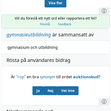
Visa fler
Vill du föreslå ett nytt ord eller rapportera ett fel?
Föreslå
Feedback
gymnasieutbildning
är sammansatt av
gymnasium
och
utbildning
Rösta på användares bidrag
Är
“
rop
”
en bra
synonym
till ordet
auktionsbud
?
Ja
Nej
Vet inte