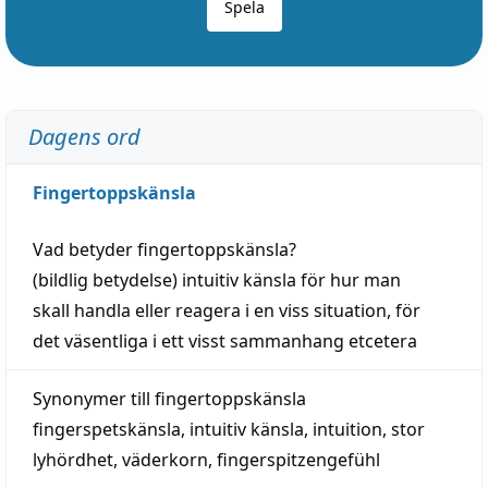
Spela
Dagens ord
Fingertoppskänsla
Vad betyder
fingertoppskänsla
?
(
bildlig
betydelse)
intuitiv
känsla
för hur man
skall
handla
eller
reagera
i en viss
situation
, för
det väsentliga i ett visst
sammanhang
etcetera
Synonymer till
fingertoppskänsla
fingerspetskänsla
,
intuitiv känsla
,
intuition
,
stor
lyhördhet
,
väderkorn
,
fingerspitzengefühl