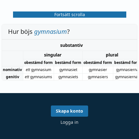
Fortsätt scrolla
Hur böjs
gymnasium
?
substantiv
singular
plural
obestämd form
bestämd form
obestämd form
bestämd for
nominativ
ett
gymnasium
gymnasiet
gymnasier
gymnasierna
genitiv
ett
gymnasiums
gymnasiets
gymnasiers
gymnasierna
Skapa konto
Logga in