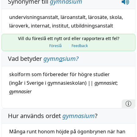
Synonymer till
gymnasium
undervisningsanstalt
,
läroanstalt
,
lärosäte
,
skola
,
läroverk
,
internat
,
institut
,
utbildningsanstalt
Vill du föreslå ett nytt ord eller rapportera ett fel?
Föreslå
Feedback
Vad betyder
gymn
a
sium
?
skolform som förbereder för
högre
studier
(ingår i Sverige i gymnasieskolan)
||
gymnasiet
;
gymnasier
Hur används ordet
gymnasium
?
Många runt honom höjde på ögonbrynen när han