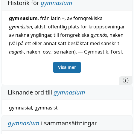
Historik för
gymnasium
gymnasium
, från latin =, av forngrekiska
gymnásion
, äldst: offentlig plats för kroppsövningar
av nakna ynglingar, till forngrekiska
gymnós
, naken
(väl på ett eller annat sätt besläktat med sanskrit
nagná-
, naken, osv.; se naken). — Gymnastik, Försl.
till skolordn. 1817, Almqvist 1819 = ty.; nybildning. I
Visa mer
den värd. betydelse 'gymnastiklokal' redan 1830 i
en snickarräkning från Växiö: 'Lagat en häst på
Gymnastiken'.
Liknande ord till
gymnasium
gymnasial
,
gymnasist
gymnasium
i sammansättningar