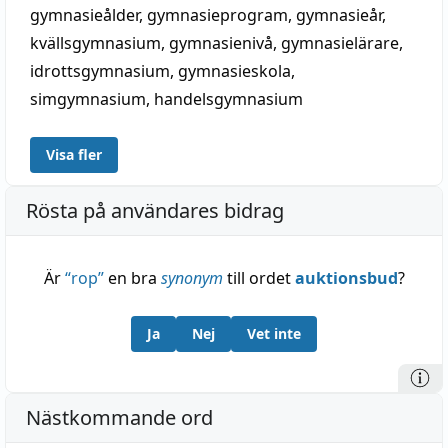
gymnasieålder
,
gymnasieprogram
,
gymnasieår
,
kvällsgymnasium
,
gymnasienivå
,
gymnasielärare
,
idrottsgymnasium
,
gymnasieskola
,
simgymnasium
,
handelsgymnasium
Visa fler
Rösta på användares bidrag
Är
“
rop
”
en bra
synonym
till ordet
auktionsbud
?
Ja
Nej
Vet inte
Nästkommande ord