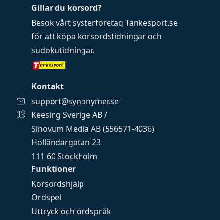
Gillar du korsord?
Besök vårt systerföretag
Tankesport.se
för att köpa
korsordstidningar
och
sudokutidningar
.
Kontakt
support@synonymer.se
Keesing Sverige AB /
Sinovum Media AB (556571-4036)
Holländargatan 23
111 60 Stockholm
Funktioner
Korsordshjälp
Ordspel
Uttryck och ordspråk