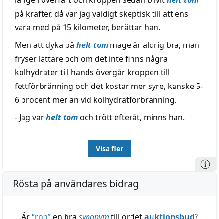
länge i överfart och kroppen sedan blivit
helt tom
på krafter, då var jag väldigt skeptisk till att ens
vara med på 15 kilometer, berättar han.
Men att dyka på
helt tom
mage är aldrig bra, man
fryser lättare och om det inte finns några
kolhydrater till hands övergår kroppen till
fettförbränning och det kostar mer syre, kanske 5-
6 procent mer än vid kolhydratförbränning.
- Jag var
helt tom
och trött efteråt, minns han.
Visa fler
Rösta på användares bidrag
Är
“
rop
”
en bra
synonym
till ordet
auktionsbud
?