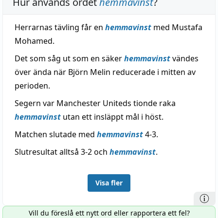
Hur används ordet
hemmavinst
?
Herrarnas tävling får en
hemmavinst
med Mustafa
Mohamed.
Det som såg ut som en säker
hemmavinst
vändes
över ända när Björn Melin reducerade i mitten av
perioden.
Segern var Manchester Uniteds tionde raka
hemmavinst
utan ett insläppt mål i höst.
Matchen slutade med
hemmavinst
4-3.
Slutresultat alltså 3-2 och
hemmavinst
.
Visa fler
Vill du föreslå ett nytt ord eller rapportera ett fel?