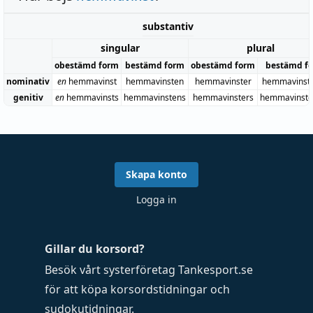
substantiv
singular
plural
obestämd form
bestämd form
obestämd form
bestämd f
nominativ
en
hemmavinst
hemmavinsten
hemmavinster
hemmavinst
genitiv
en
hemmavinsts
hemmavinstens
hemmavinsters
hemmavinste
Skapa konto
Logga in
Gillar du korsord?
Besök vårt systerföretag
Tankesport.se
för att köpa
korsordstidningar
och
sudokutidningar
.