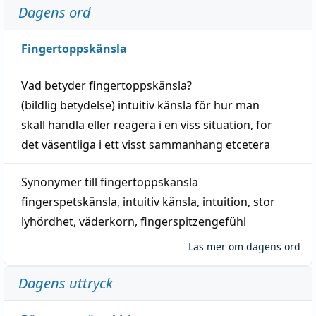
Dagens ord
Fingertoppskänsla
Vad betyder
fingertoppskänsla
?
(
bildlig
betydelse)
intuitiv
känsla
för hur man
skall
handla
eller
reagera
i en viss
situation
, för
det väsentliga i ett visst
sammanhang
etcetera
Synonymer till
fingertoppskänsla
fingerspetskänsla
,
intuitiv känsla
,
intuition
,
stor
lyhördhet
,
väderkorn
,
fingerspitzengefühl
Läs mer om dagens ord
Dagens uttryck