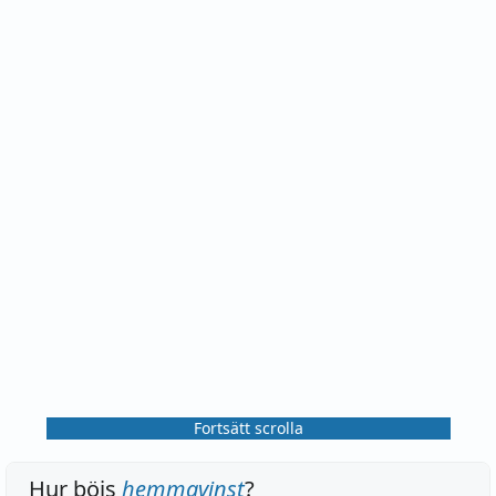
Fortsätt scrolla
Hur böjs
hemmavinst
?