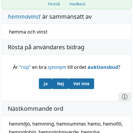
Föreslå
Feedback
hemmavinst
är sammansatt av
hemma
och
vinst
Rösta på användares bidrag
Är
“
rop
”
en bra
synonym
till ordet
auktionsbud
?
Ja
Nej
Vet inte
Nästkommande ord
hemmiljö
,
hemming
,
hemnummer
,
hemo
,
hemofili
,
hemoglobin
,
hemoglobinvärde
,
hemolys