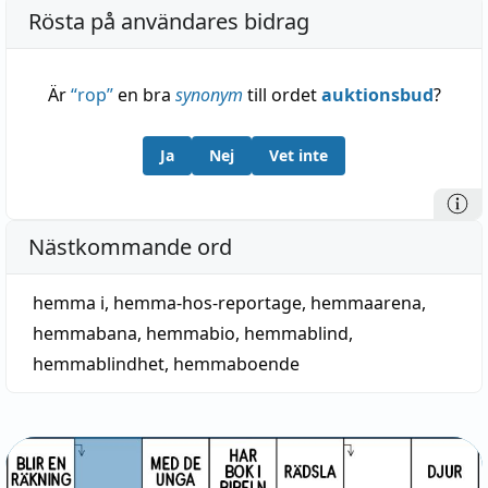
Rösta på användares bidrag
Är
“
rop
”
en bra
synonym
till ordet
auktionsbud
?
Ja
Nej
Vet inte
Nästkommande ord
hemma i
,
hemma-hos-reportage
,
hemmaarena
,
hemmabana
,
hemmabio
,
hemmablind
,
hemmablindhet
,
hemmaboende