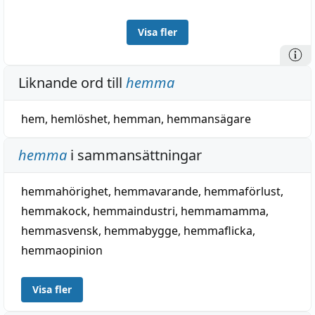
Visa fler
Liknande ord till
hemma
hem
,
hemlöshet
,
hemman
,
hemmansägare
hemma
i sammansättningar
hemmahörighet
,
hemmavarande
,
hemmaförlust
,
hemmakock
,
hemmaindustri
,
hemmamamma
,
hemmasvensk
,
hemmabygge
,
hemmaflicka
,
hemmaopinion
Visa fler