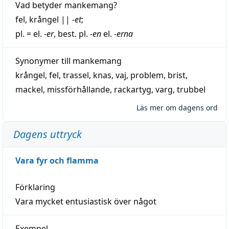
Vad betyder
mankemang
?
fel
,
krångel
||
-et
;
pl. = el.
-er
, best. pl.
-en
el.
-erna
Synonymer till
mankemang
krångel
,
fel
,
trassel
,
knas
,
vaj
,
problem
,
brist
,
mackel
,
missförhållande
,
rackartyg
,
varg
,
trubbel
Läs mer om dagens ord
Dagens uttryck
Vara fyr och flamma
Förklaring
Vara mycket entusiastisk över något
Exempel