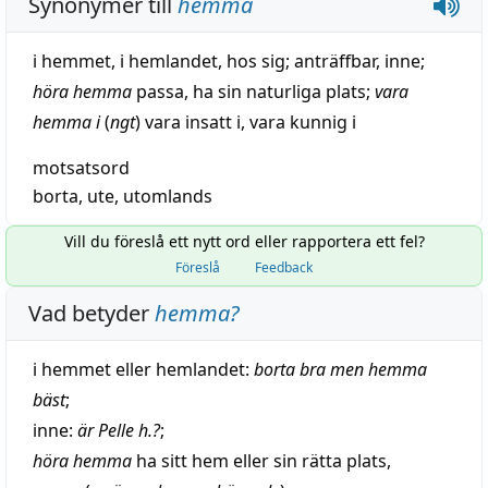
Synonymer till
hemma
i hemmet
,
i hemlandet
,
hos sig
;
anträffbar
,
inne
;
höra hemma
passa
,
ha sin naturliga plats
;
vara
hemma i
(
ngt
)
vara insatt i
,
vara kunnig i
motsatsord
borta
,
ute
,
utomlands
Vill du föreslå ett nytt ord eller rapportera ett fel?
Föreslå
Feedback
Vad betyder
hemma
?
i hemmet eller hemlandet:
borta
bra
men hemma
bäst
;
inne
:
är Pelle h.?
;
höra
hemma
ha sitt
hem
eller sin
rätta
plats
,