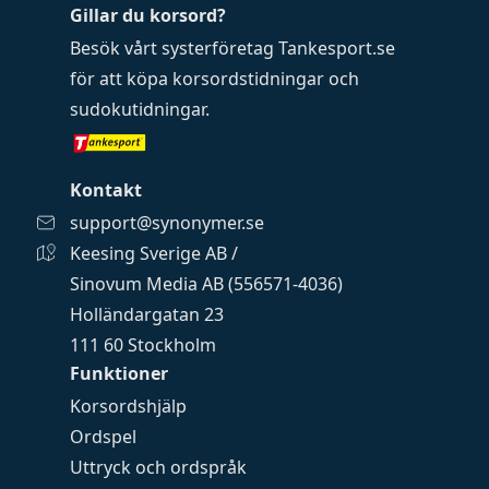
Gillar du korsord?
Besök vårt systerföretag
Tankesport.se
för att köpa
korsordstidningar
och
sudokutidningar
.
Kontakt
support@synonymer.se
Keesing Sverige AB /
Sinovum Media AB (556571-4036)
Holländargatan 23
111 60 Stockholm
Funktioner
Korsordshjälp
Ordspel
Uttryck och ordspråk