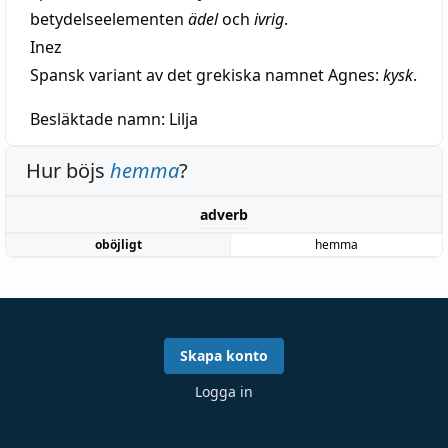
betydelseelementen
ädel
och
ivrig
.
Inez
Spansk variant av det grekiska namnet Agnes:
kysk
.
Besläktade namn:
Lilja
Hur böjs
hemma
?
adverb
oböjligt
hemma
Skapa konto
Logga in