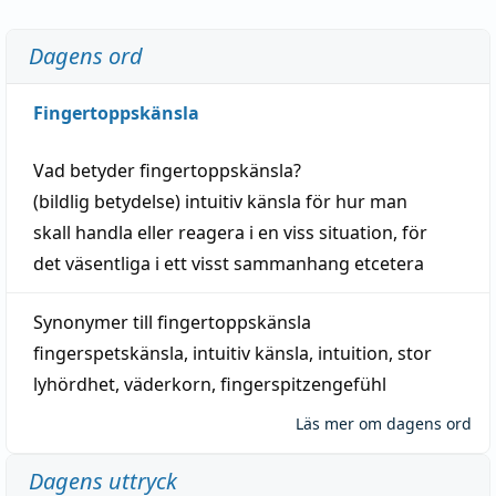
Dagens ord
Fingertoppskänsla
Vad betyder
fingertoppskänsla
?
(
bildlig
betydelse)
intuitiv
känsla
för hur man
skall
handla
eller
reagera
i en viss
situation
, för
det väsentliga i ett visst
sammanhang
etcetera
Synonymer till
fingertoppskänsla
fingerspetskänsla
,
intuitiv känsla
,
intuition
,
stor
lyhördhet
,
väderkorn
,
fingerspitzengefühl
Läs mer om dagens ord
Dagens uttryck