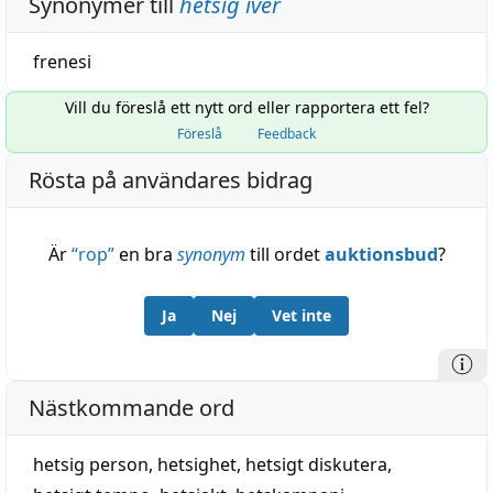
Synonymer till
hetsig iver
frenesi
Vill du föreslå ett nytt ord eller rapportera ett fel?
Föreslå
Feedback
Rösta på användares bidrag
Är
“
rop
”
en bra
synonym
till ordet
auktionsbud
?
Ja
Nej
Vet inte
Nästkommande ord
hetsig person
,
hetsighet
,
hetsigt diskutera
,