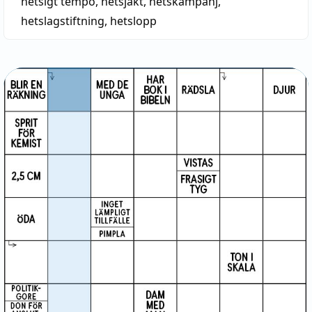
hetsigt tempo
,
hetsjakt
,
hetskampanj
,
hetslagstiftning
,
hetslopp