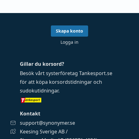
Skapa konto
Logga in
Gillar du korsord?
Besök vårt systerföretag
Tankesport.se
för att köpa
korsordstidningar
och
sudokutidningar
.
Kontakt
support@synonymer.se
Keesing Sverige AB /