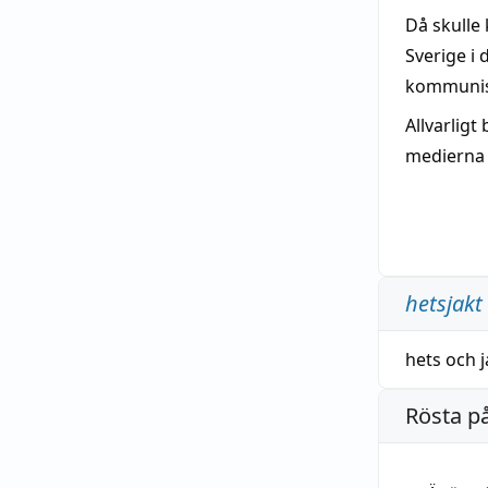
Då skulle
Sverige i
kommunist
Allvarligt
medierna 
hetsjakt
hets
och
j
Rösta p