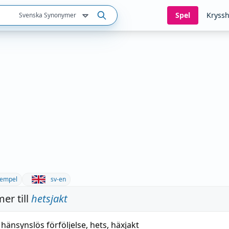
Spel
Kryssh
Svenska Synonymer
empel
sv-en
er till
hetsjakt
,
hänsynslös förföljelse
,
hets
,
häxjakt