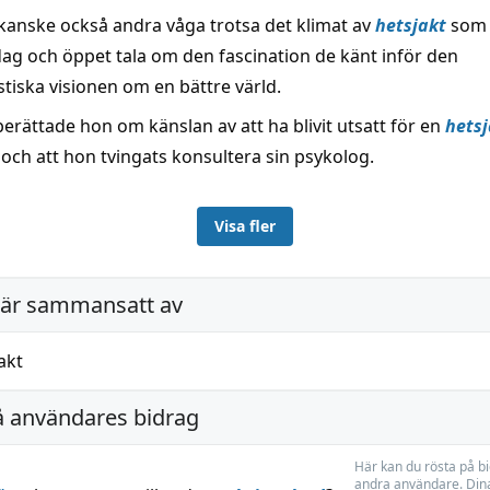
 kanske också andra våga trotsa det klimat av
hetsjakt
som 
 dag och öppet tala om den fascination de känt inför den
iska visionen om en bättre värld.
 berättade hon om känslan av att ha blivit utsatt för en
hetsj
och att hon tvingats konsultera sin psykolog.
Visa fler
är sammansatt av
akt
å användares bidrag
Här kan du rösta på b
andra användare. Dina