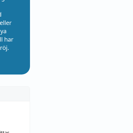
d
eller
nya
l har
röj.
ittas