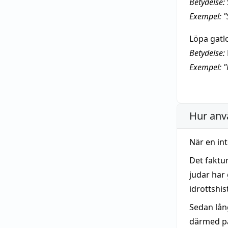
Betydelse:
Exempel: "
Löpa gatl
Betydelse:
Exempel: "
Hur anv
När en in
Det faktu
judar har 
idrottshi
Sedan lån
därmed på