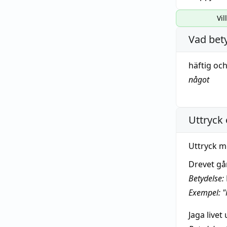
Vil
Vad bet
häftig
oc
något
Uttryck 
Uttryck m
Drevet gå
Betydelse:
Exempel: 
Jaga livet