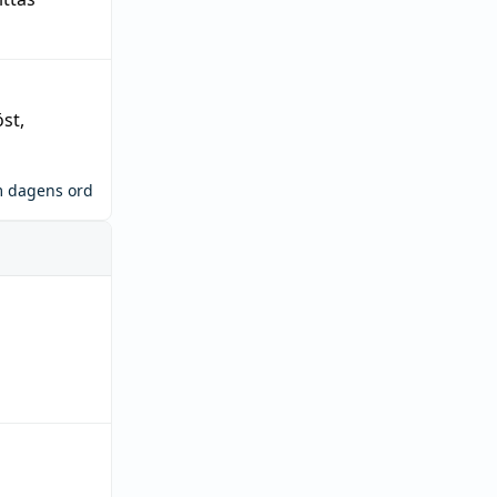
öst
,
m dagens ord