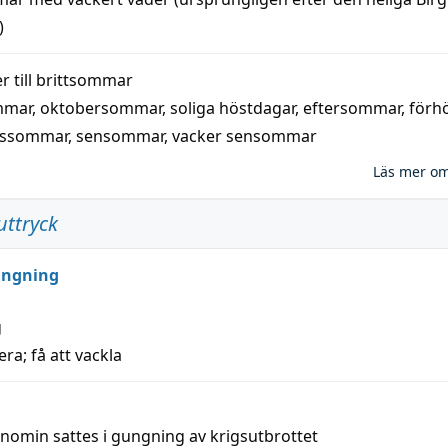
)
 till
brittsommar
mmar
,
oktobersommar
,
soliga höstdagar
,
eftersommar
,
förh
nssommar
,
sensommar
,
vacker sensommar
Läs mer o
uttryck
ungning
g
era; få att vackla
nomin sattes i gungning av krigsutbrottet