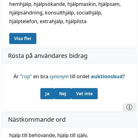
hemhjälp
,
hjälpsökande
,
hjälpmaskin
,
hjälpsam
,
hjälpsändning
,
konsulthjälp
,
socialhjälp
,
hjälptelefon
,
extrahjälp
,
hjälplista
Visa fler
Rösta på användares bidrag
Är
“
rop
”
en bra
synonym
till ordet
auktionsbud
?
Ja
Nej
Vet inte
Nästkommande ord
hjälp till behövande
,
hjälp till själv
,