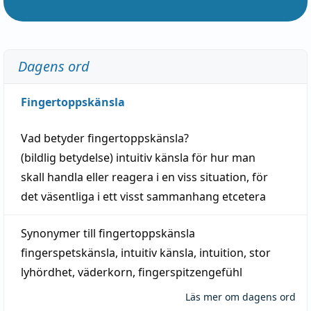
Dagens ord
Fingertoppskänsla
Vad betyder
fingertoppskänsla
?
(
bildlig
betydelse)
intuitiv
känsla
för hur man
skall
handla
eller
reagera
i en viss
situation
, för
det väsentliga i ett visst
sammanhang
etcetera
Synonymer till
fingertoppskänsla
fingerspetskänsla
,
intuitiv känsla
,
intuition
,
stor
lyhördhet
,
väderkorn
,
fingerspitzengefühl
Läs mer om dagens ord