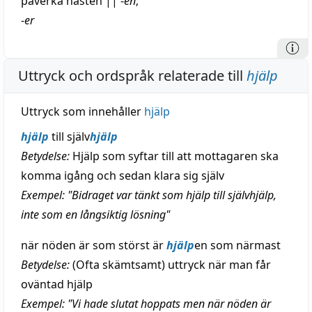
påverka
hästen
||
-
en
;
-
er
Uttryck och ordspråk relaterade till
hjälp
Uttryck som innehåller
hjälp
hjälp
till själv
hjälp
Betydelse:
Hjälp som syftar till att mottagaren ska
komma igång och sedan klara sig själv
Exempel: "Bidraget var tänkt som hjälp till självhjälp,
inte som en långsiktig lösning"
när nöden är som störst är
hjälp
en som närmast
Betydelse:
(Ofta skämtsamt) uttryck när man får
oväntad hjälp
Exempel: "Vi hade slutat hoppats men när nöden är