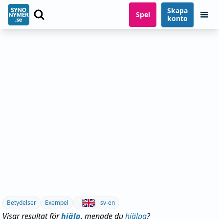
Skapa
Spel
konto
Betydelser
Exempel
sv-en
Visar resultat för
hjälp
, menade du
hjälpa
?