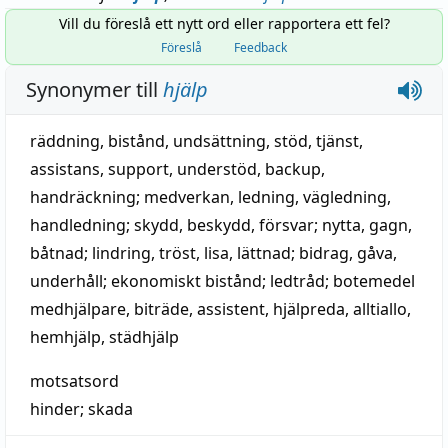
Vill du föreslå ett nytt ord eller rapportera ett fel?
Föreslå
Feedback
Synonymer till
hjälp
räddning
,
bistånd
,
undsättning
,
stöd
,
tjänst
,
assistans
,
support
,
understöd
,
backup
,
handräckning
;
medverkan
,
ledning
,
vägledning
,
handledning
;
skydd
,
beskydd
,
försvar
;
nytta
,
gagn
,
båtnad
;
lindring
,
tröst
,
lisa
,
lättnad
;
bidrag
,
gåva
,
underhåll
;
ekonomiskt bistånd
;
ledtråd
;
botemedel
medhjälpare
,
biträde
,
assistent
,
hjälpreda
,
alltiallo
,
hemhjälp
,
städhjälp
motsatsord
hinder
;
skada