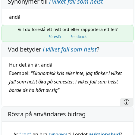
Synonymer till
i vilket fall som helst
ändå
Vill du föreslå ett nytt ord eller rapportera ett fel?
Föreslå
Feedback
Vad betyder
i vilket fall som helst
?
Hur det än är, ändå
Exempel:
"
Ekonomisk kris eller inte, jag tänker i vilket
fall som helst åka på semester; i vilket fall som helst
borde de ha hört av sig
"
Rösta på användares bidrag
Är
“
rop
”
en bra
synonym
till ordet
auktionsbud
?