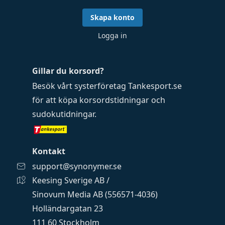
Skapa konto
Logga in
Gillar du korsord?
Besök vårt systerföretag
Tankesport.se
för att köpa
korsordstidningar
och
sudokutidningar
.
Kontakt
support@synonymer.se
Keesing Sverige AB /
Sinovum Media AB (556571-4036)
Holländargatan 23
111 60 Stockholm