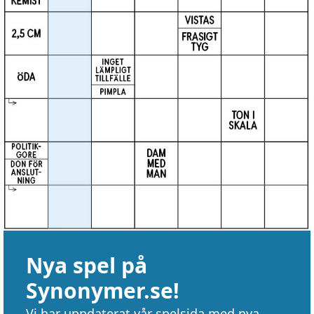
Nya spel på
Synonymer.se!
Vi har uppdaterat vår spelsida med nya