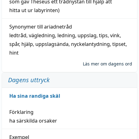
som gav Theseus ett trådnystan till
hjälp
att
hitta
ut ur labyrinten)
Synonymer till
ariadnetråd
ledtråd
,
vägledning
,
ledning
,
uppslag
,
tips
,
vink
,
spår
,
hjälp
,
uppslagsända
, nyckelantydning,
tipset
,
hint
Läs mer om dagens ord
Dagens uttryck
Ha sina randiga skäl
Förklaring
ha särskilda orsaker
Exempel