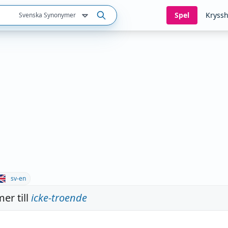
Spel
Kryssh
Svenska Synonymer
sv-en
er till
icke-troende