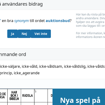
å användares bidrag
Här kan du rösta på b
andra användare. Dina
”
en bra
synonym
till ordet
auktionsbud
?
hjälper oss att avgöra 
som ska läggas till i o
För mer information, k
Ja
Nej
Vet inte
informations-ikonen n
mmande ord
icke-väljare
,
icke-våld
,
icke-våldsam
,
icke-våldslig
,
icke-våld
princip
,
icke_agerande
Nya spel på