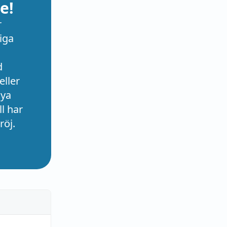
e!
r
iga
d
eller
nya
l har
röj.