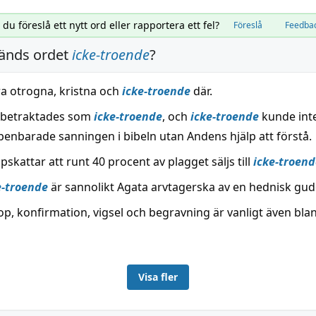
l du föreslå ett nytt ord eller rapportera ett fel?
Föreslå
Feedba
änds ordet
icke-troende
?
ra otrogna, kristna och
icke-troende
där.
 betraktades som
icke-troende
, och
icke-troende
kunde in
penbarade sanningen i bibeln utan Andens hjälp att förstå.
pskattar att runt 40 procent av plagget säljs till
icke-troend
e-troende
är sannolikt Agata arvtagerska av en hednisk gud
dop, konfirmation, vigsel och begravning är vanligt även bl
Visa fler