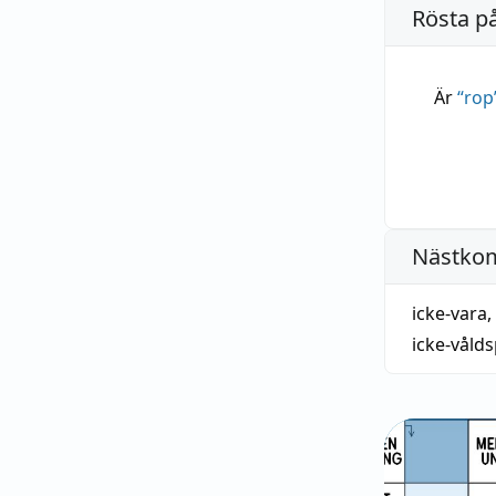
Rösta p
Är
“
rop
Nästko
icke-vara
,
icke-vålds