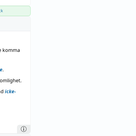
ck
te komma
e
.
omlighet.
and
icke-