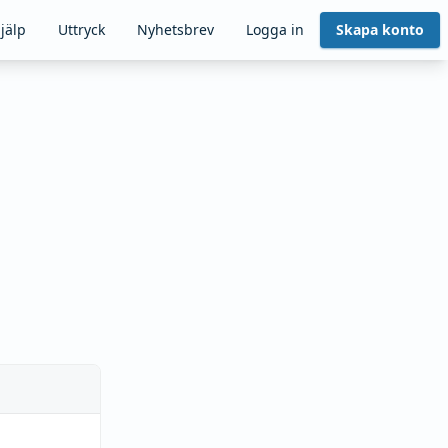
jälp
Uttryck
Nyhetsbrev
Logga in
Skapa konto