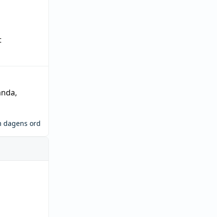
t
ända
,
m dagens ord