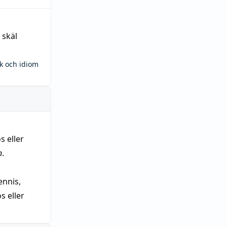
 skäl
ck och idiom
s eller
n
.
nnis,
 eller