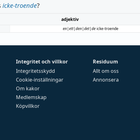
s
icke-troende
?
adjektiv
en|ett|den|det|de
icke-troende
Integritet och villkor
Residuum
Integritetsskydd
Allt om oss
Cookie-inställningar
Annonsera
Om kakor
Medlemskap
Köpvillkor