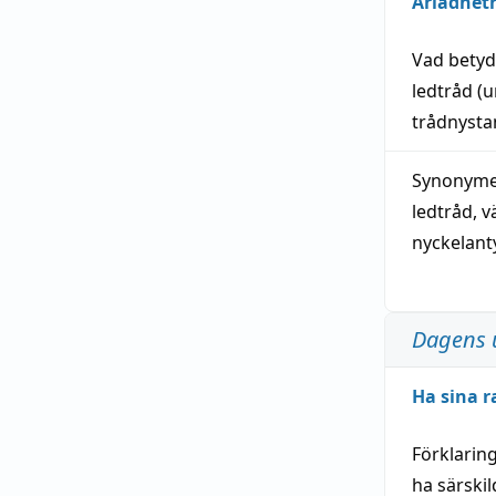
Ariadnet
Vad bety
ledtråd
(u
trådnystan
Synonymer
ledtråd
,
v
nyckelant
Dagens 
Ha sina r
Förklarin
ha särski