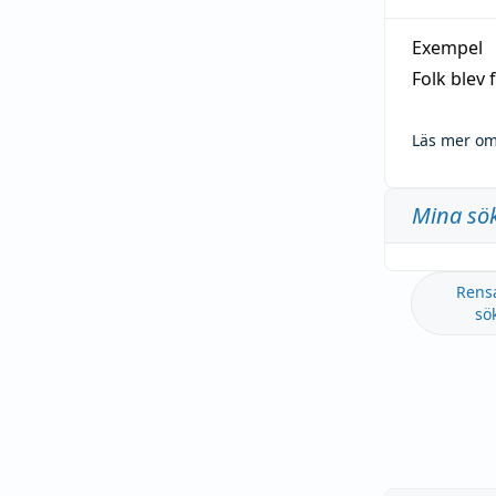
Exempel
Folk blev
Läs mer om
Mina sö
Rens
sö