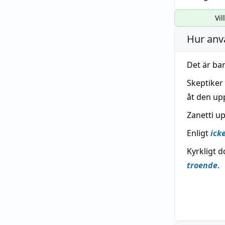
Vil
Hur anv
Det är ba
Skeptiker
åt den up
Zanetti up
Enligt
ick
Kyrkligt 
troende
.