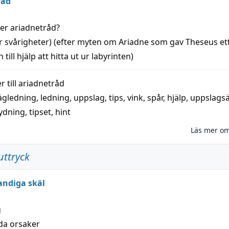
råd
der
ariadnetråd
?
r svårigheter) (efter myten om Ariadne som gav Theseus et
 till
hjälp
att
hitta
ut ur labyrinten)
 till
ariadnetråd
ägledning
,
ledning
,
uppslag
,
tips
,
vink
,
spår
,
hjälp
,
uppslags
ydning,
tipset
,
hint
Läs mer o
uttryck
andiga skäl
g
lda orsaker