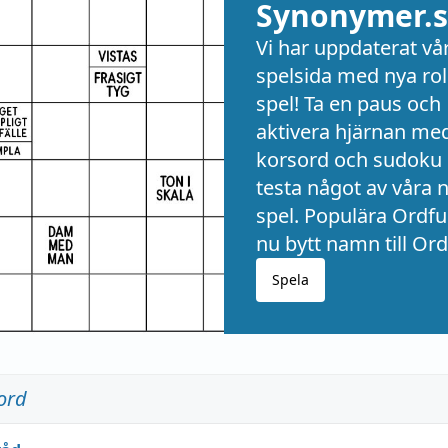
Synonymer.s
Vi har uppdaterat vå
spelsida med nya rol
spel! Ta en paus och
aktivera hjärnan me
korsord och sudoku 
testa något av våra 
spel. Populära Ordful
nu bytt namn till Ord
Spela
ord