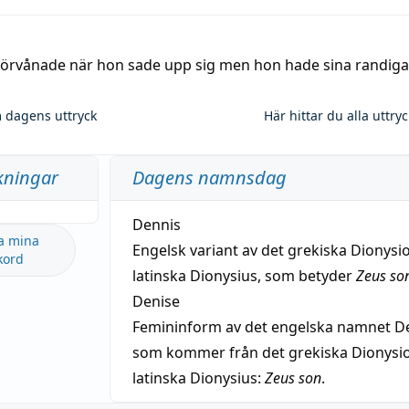
 förvånade när hon sade upp sig men hon hade sina randiga
 dagens uttryck
Här hittar du alla uttry
kningar
Dagens namnsdag
Dennis
a mina
Engelsk variant av det grekiska Dionysio
kord
latinska Dionysius, som betyder
Zeus so
Denise
Femininform av det engelska namnet De
som kommer från det grekiska Dionysios
latinska Dionysius:
Zeus son
.