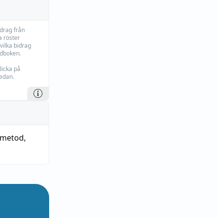
idrag från
 röster
vilka bidrag
rdboken.
licka på
edan.
smetod
,