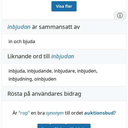
Visa fler
inbjudan
är sammansatt av
in
och
bjuda
Liknande ord till
inbjudan
inbjuda
,
inbjudande
,
inbjudare
,
inbjuden
,
inbjudning
,
oinbjuden
Rösta på användares bidrag
Är
“
rop
”
en bra
synonym
till ordet
auktionsbud
?