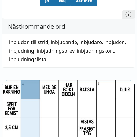
Ja
Nej
Vet inte
Nästkommande ord
inbjudan till strid
,
inbjudande
,
inbjudare
,
inbjuden
,
inbjudning
,
inbjudningsbrev
,
inbjudningskort
,
inbjudningslista