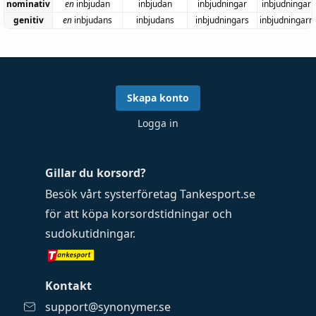
nominativ
en
inbjudan
inbjudan
inbjudningar
inbjudningar
genitiv
en
inbjudans
inbjudans
inbjudningars
inbjudningarn
Skapa konto
Logga in
Gillar du korsord?
Besök vårt systerföretag
Tankesport.se
för att köpa
korsordstidningar
och
sudokutidningar
.
Kontakt
support@synonymer.se