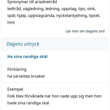
Synonymer till
ariadnetråd
ledtråd
,
vägledning
,
ledning
,
uppslag
,
tips
,
vink
,
spår
,
hjälp
,
uppslagsända
, nyckelantydning,
tipset
,
hint
Läs mer om dagens ord
Dagens uttryck
Ha sina randiga skäl
Förklaring
ha särskilda orsaker
Exempel
Folk blev förvånade när hon sade upp sig men hon
hade sina randiga skäl