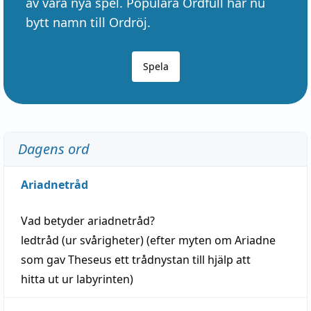
av våra nya spel. Populära Ordfull har nu
bytt namn till Ordröj.
Spela
Dagens ord
Ariadnetråd
Vad betyder
ariadnetråd
?
ledtråd
(ur svårigheter) (efter myten om Ariadne
som gav Theseus ett trådnystan till
hjälp
att
hitta
ut ur labyrinten)