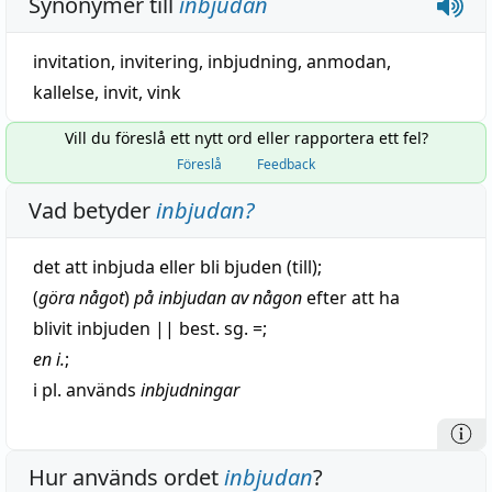
Synonymer till
inbjudan
invitation
,
invitering
,
inbjudning
,
anmodan
,
kallelse
,
invit
,
vink
Vill du föreslå ett nytt ord eller rapportera ett fel?
Föreslå
Feedback
Vad betyder
inbjudan
?
det att
inbjuda
eller bli bjuden (till);
(
göra något
)
på inbjudan av någon
efter att ha
blivit
inbjuden
||
best. sg. =;
en i.
;
i pl. används
inbjudningar
Hur används ordet
inbjudan
?