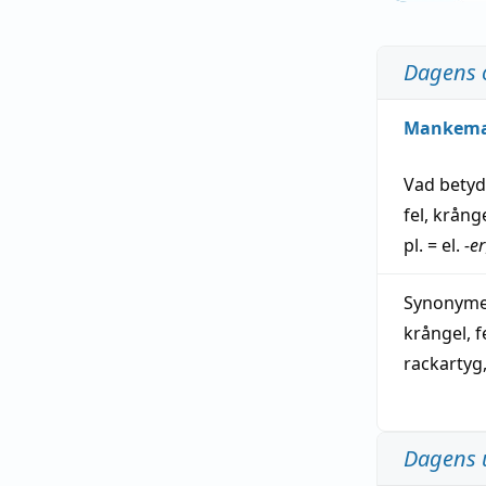
Dagens 
Mankem
Vad bety
fel
,
krång
pl. = el.
-er
Synonymer
krångel
,
f
rackartyg
Dagens 