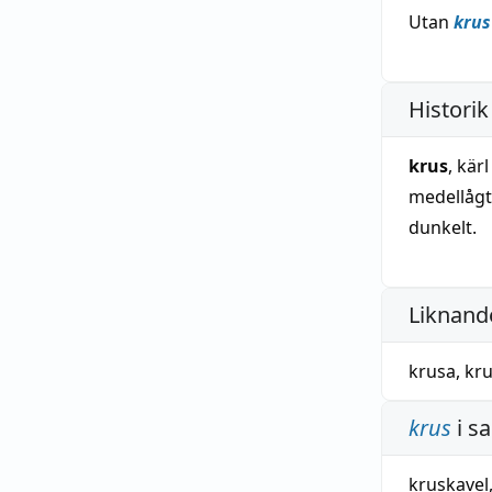
Utan
krus
Historik
krus
, kär
medellåg
dunkelt.
Liknande
krusa
,
kr
krus
i s
kruskavel