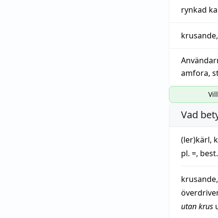
rynkad ka
krusande
Användar
amfora
,
s
Vil
Vad bet
(ler)
kärl
,
pl. =, best.
krusande
överdrive
utan krus