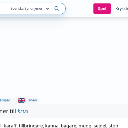
Spel
Kryssh
Svenska Synonymer
empel
sv-en
er till
krus
l
,
karaff
,
tillbringare
,
kanna
,
bägare
,
mugg
,
sejdel
,
stop