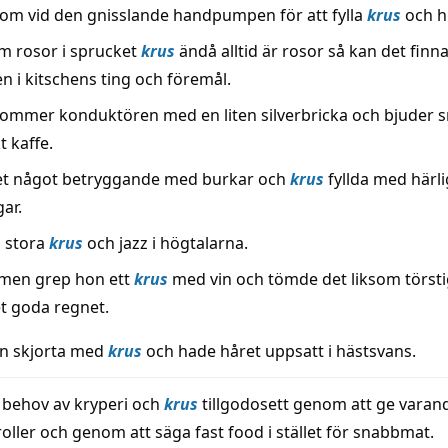
s om vid den gnisslande handpumpen för att fylla
krus
och hi
m rosor i sprucket
krus
ändå alltid är rosor så kan det finn
n i kitschens ting och föremål.
 kommer konduktören med en liten silverbricka och bjuder
 kaffe.
det något betryggande med burkar och
krus
fyllda med härl
ar.
 i stora
krus
och jazz i högtalarna.
en grep hon ett
krus
med vin och tömde det liksom törsti
et goda regnet.
n skjorta med
krus
och hade håret uppsatt i hästsvans.
t behov av kryperi och
krus
tillgodosett genom att ge varandr
oller och genom att säga fast food i stället för snabbmat.