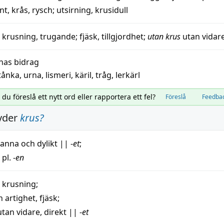
nt
,
krås
,
rysch
;
utsirning
,
krusidull
,
krusning
,
trugande
;
fjäsk
,
tillgjordhet
;
utan krus
utan vidar
nas bidrag
tånka
,
urna
,
lismeri
,
käril
,
tråg
,
lerkärl
l du föreslå ett nytt ord eller rapportera ett fel?
Föreslå
Feedba
yder
krus
?
kanna
och dylikt
||
-
et
;
 pl. -
en
,
krusning
;
n
artighet
,
fjäsk
;
utan
vidare
, direkt
||
-
et