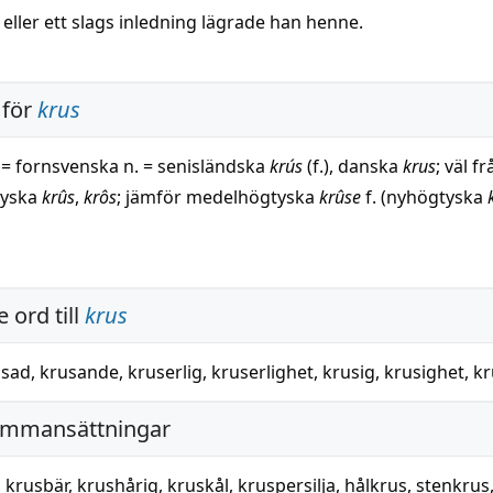
eller ett slags inledning lägrade han henne.
 för
krus
l = fornsvenska n. = senisländska
krús
(f.), danska
krus
; väl fr
tyska
krûs
,
krôs
; jämför medelhögtyska
krûse
f. (nyhögtyska
 ord till
krus
usad
,
krusande
,
kruserlig
,
kruserlighet
,
krusig
,
krusighet
,
kr
ammansättningar
,
krusbär
,
krushårig
,
kruskål
,
kruspersilja
,
hålkrus
,
stenkrus