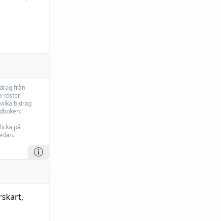
idrag från
 röster
vilka bidrag
rdboken.
licka på
edan.
rskart
,