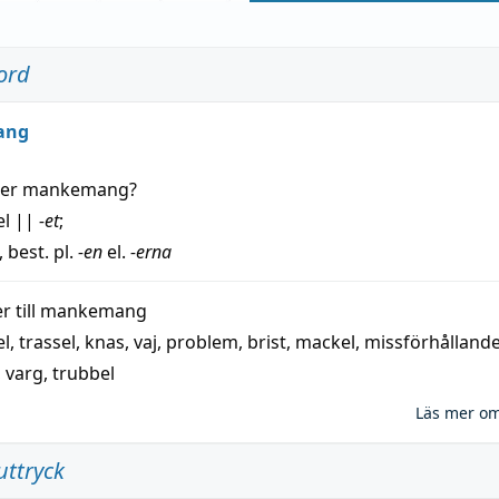
ord
ang
der
mankemang
?
el
||
-et
;
, best. pl.
-en
el.
-erna
 till
mankemang
el
,
trassel
,
knas
,
vaj
,
problem
,
brist
,
mackel
,
missförhålland
,
varg
,
trubbel
Läs mer o
uttryck