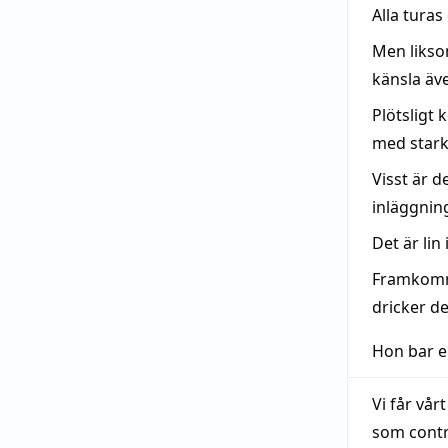
Alla tura
Men likso
känsla äve
Plötsligt
med starkt
Visst är 
inläggning
Det är lin
Framkomm
dricker d
Hon bar e
Vi får vår
som contr