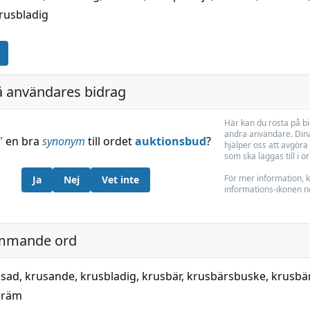
rusbladig
å användares bidrag
Här kan du rösta på b
andra användare. Dina
”
en bra
synonym
till ordet
auktionsbud
?
hjälper oss att avgöra 
som ska läggas till i o
För mer information, k
Ja
Nej
Vet inte
informations-ikonen n
mmande ord
usad
,
krusande
,
krusbladig
,
krusbär
,
krusbärsbuske
,
krusbä
kräm