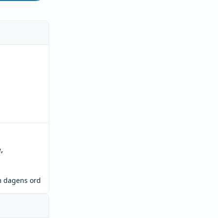
e
,
m dagens ord