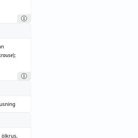
ån
krause
);
usning
,
ölkrus
,