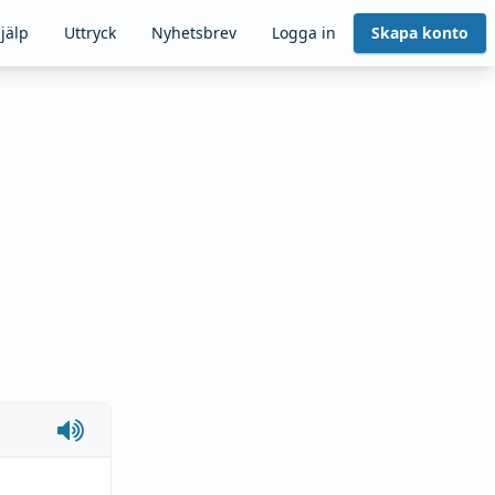
jälp
Uttryck
Nyhetsbrev
Logga in
Skapa konto