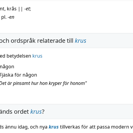
nt
,
krås
||
-
et
;
 pl. -
en
och ordspråk relaterade till
krus
ed betydelsen
krus
 någon
Fjäska för någon
Det är pinsamt hur hon kryper för honom"
änds ordet
krus
?
s ännu idag, och nya
krus
tillverkas för att passa modern v