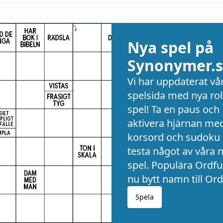
Nya spel på
Synonymer.s
Vi har uppdaterat vå
spelsida med nya rol
spel! Ta en paus och
aktivera hjärnan me
korsord och sudoku 
testa något av våra 
spel. Populära Ordful
nu bytt namn till Ord
Spela