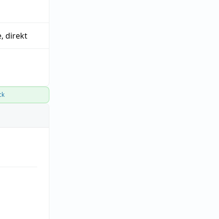
e
,
direkt
ck