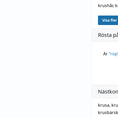
krushår
,
k
Visa fler
Rösta p
Är
“
rop
Nästko
krusa
,
kr
krusbärs