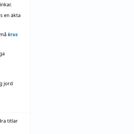
nkar.
as en äkta
 små
krus
iga
g jord
a titlar