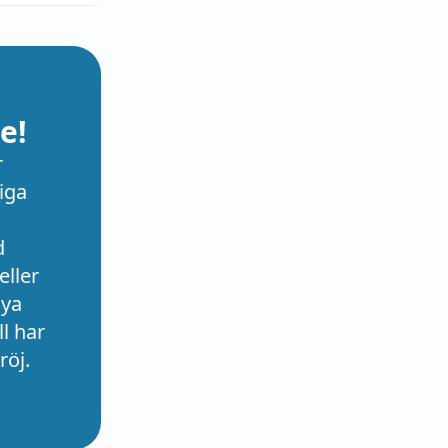
e!
r
iga
d
eller
nya
l har
röj.