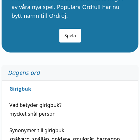
av våra nya spel. Populära Ordfull har nu
bytt namn till Ordröj.
Spela
Dagens ord
Girigbuk
Vad betyder
girigbuk
?
mycket
snål
person
Synonymer till
girigbuk
snålvarg
,
snåljåp
,
gnidare
,
smulgråt
,
harpagon
,