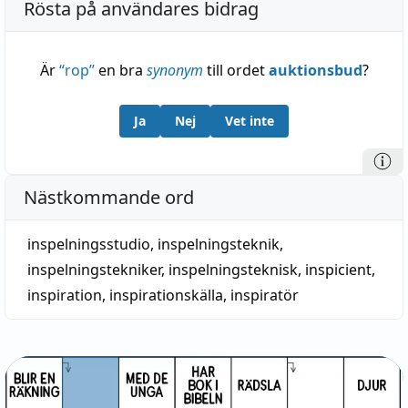
Rösta på användares bidrag
Är
“
rop
”
en bra
synonym
till ordet
auktionsbud
?
Ja
Nej
Vet inte
Nästkommande ord
inspelningsstudio
,
inspelningsteknik
,
inspelningstekniker
,
inspelningsteknisk
,
inspicient
,
inspiration
,
inspirationskälla
,
inspiratör