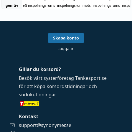
genitiv
ett
inspelningsrums
inspelningsrummets
inspelningsrums
inspe
Skapa konto
Logga in
Gillar du korsord?
Besök vårt systerföretag
Tankesport.se
för att köpa
korsordstidningar
och
sudokutidningar
.
Kontakt
support@synonymer.se