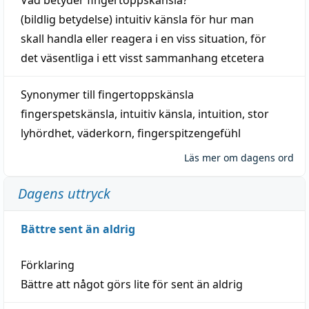
(
bildlig
betydelse)
intuitiv
känsla
för hur man
skall
handla
eller
reagera
i en viss
situation
, för
det väsentliga i ett visst
sammanhang
etcetera
Synonymer till
fingertoppskänsla
fingerspetskänsla
,
intuitiv känsla
,
intuition
,
stor
lyhördhet
,
väderkorn
,
fingerspitzengefühl
Läs mer om dagens ord
Dagens uttryck
Bättre sent än aldrig
Förklaring
Bättre att något görs lite för sent än aldrig