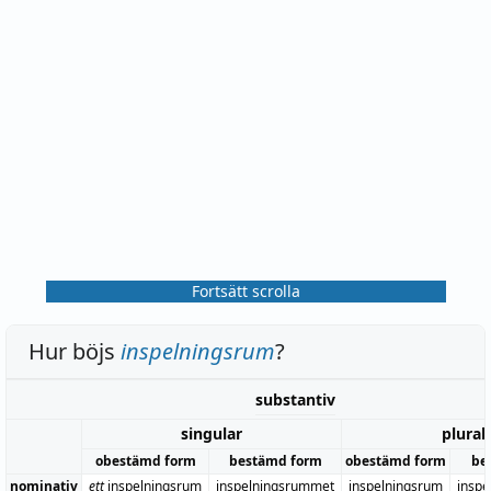
Fortsätt scrolla
Hur böjs
inspelningsrum
?
substantiv
singular
plural
obestämd form
bestämd form
obestämd form
be
nominativ
ett
inspelningsrum
inspelningsrummet
inspelningsrum
insp