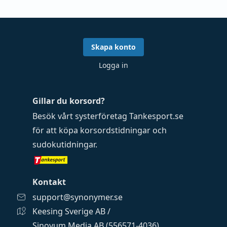
Skapa konto
Logga in
Gillar du korsord?
Besök vårt systerföretag
Tankesport.se
för att köpa
korsordstidningar
och
sudokutidningar
.
Kontakt
support@synonymer.se
Keesing Sverige AB /
Sinovum Media AB (556571-4036)