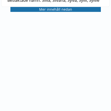
Besläktade namn:
Silva, Silvana, Sylva, Sylvi, Sylvie
Mer innehåll nedan