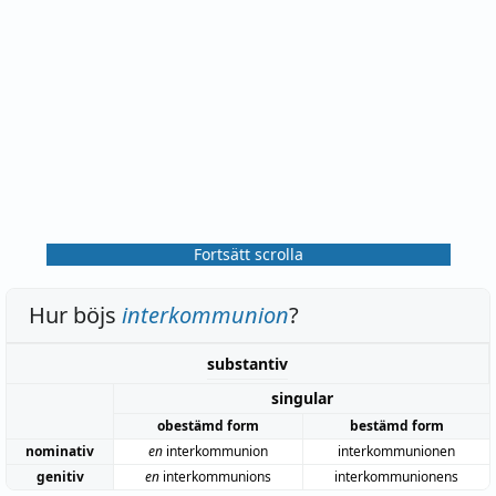
Fortsätt scrolla
Hur böjs
interkommunion
?
substantiv
singular
obestämd form
bestämd form
nominativ
en
interkommunion
interkommunionen
genitiv
en
interkommunions
interkommunionens