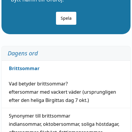
Spela
Dagens ord
Brittsommar
Vad betyder
brittsommar
?
eftersommar
med
vackert
väder
(
ursprungligen
efter den heliga Birgittas
dag
7 okt.)
Synonymer till
brittsommar
indiansommar
,
oktobersommar
,
soliga höstdagar
,