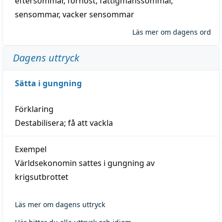
eftersommar
,
förhöst
,
fattigmanssommar
,
sensommar
,
vacker sensommar
Läs mer om dagens ord
Dagens uttryck
Sätta i gungning
Förklaring
Destabilisera; få att vackla
Exempel
Världsekonomin sattes i gungning av
krigsutbrottet
Läs mer om dagens uttryck