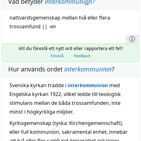
Vad betyder
interkommuni
o
n
?
nattvardsgemenskap mellan två eller flera
trossamfund
||
-
en
Vill du föreslå ett nytt ord eller rapportera ett fel?
Föreslå
Feedback
Hur används ordet
interkommunion
?
Svenska kyrkan trädde i
interkommunion
med
Engelska kyrkan 1922, vilket ledde till teologisk
stimulans mellan de båda trossamfunden, inte
minst i högkyrkliga miljöer.
Kyrkogemenskap (tyska: Kirchengemeinschaft),
eller full kommunion, sakramental enhet, innebär
att två eller fler samfund ömsesidigt erkänner