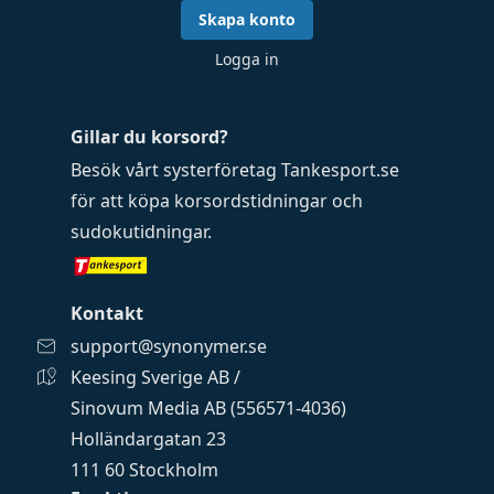
Skapa konto
Logga in
Gillar du korsord?
Besök vårt systerföretag
Tankesport.se
för att köpa
korsordstidningar
och
sudokutidningar
.
Kontakt
support@synonymer.se
Keesing Sverige AB /
Sinovum Media AB (556571-4036)
Holländargatan 23
111 60 Stockholm