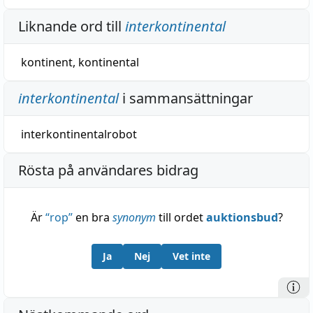
Liknande ord till
interkontinental
kontinent
,
kontinental
interkontinental
i sammansättningar
interkontinentalrobot
Rösta på användares bidrag
Är
“
rop
”
en bra
synonym
till ordet
auktionsbud
?
Ja
Nej
Vet inte