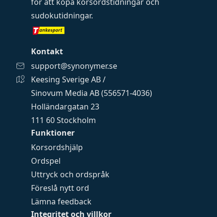
för att köpa
korsordstidningar
och
sudokutidningar
.
Kontakt
support@synonymer.se
Keesing Sverige AB /
Sinovum Media AB (556571-4036)
Holländargatan 23
111 60 Stockholm
Funktioner
Korsordshjälp
Ordspel
Uttryck och ordspråk
Föreslå nytt ord
Lämna feedback
Integritet och villkor