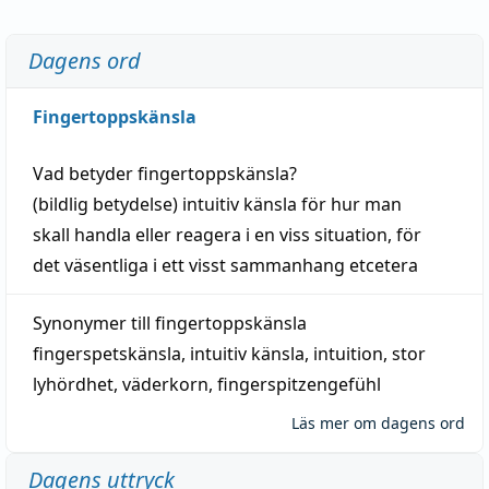
Dagens ord
Fingertoppskänsla
Vad betyder
fingertoppskänsla
?
(
bildlig
betydelse)
intuitiv
känsla
för hur man
skall
handla
eller
reagera
i en viss
situation
, för
det väsentliga i ett visst
sammanhang
etcetera
Synonymer till
fingertoppskänsla
fingerspetskänsla
,
intuitiv känsla
,
intuition
,
stor
lyhördhet
,
väderkorn
,
fingerspitzengefühl
Läs mer om dagens ord
Dagens uttryck