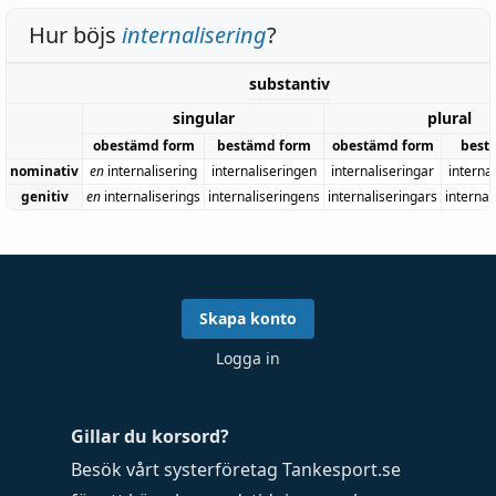
Hur böjs
internalisering
?
substantiv
singular
plural
obestämd form
bestämd form
obestämd form
best
nominativ
en
internalisering
internaliseringen
internaliseringar
interna
genitiv
en
internaliserings
internaliseringens
internaliseringars
internal
Skapa konto
Logga in
Gillar du korsord?
Besök vårt systerföretag
Tankesport.se