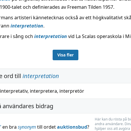
 1900-talet och definierades av Freeman Tilden 1957.
rmans artisteri kännetecknas också av ett högkvalitativt sk
rann
interpretation
.
ärare i sång och
interpretation
vid La Scalas operaskola i Mi
Visa fler
 ord till
interpretation
interpretativ
,
interpretera
,
interpretör
å användares bidrag
Här kan du rösta på b
andra användare. Dina
”
en bra
synonym
till ordet
auktionsbud
?
hjälper oss att avgöra 