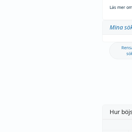
Läs mer om
Mina sö
Rens
sö
Hur böj