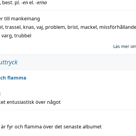
, best. pl.
-en
el.
-erna
 till
mankemang
el
,
trassel
,
knas
,
vaj
,
problem
,
brist
,
mackel
,
missförhålland
,
varg
,
trubbel
Läs mer o
uttryck
 och flamma
g
et entusiastisk över något
a är fyr och flamma över det senaste albumet