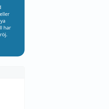
d
eller
nya
l har
röj.