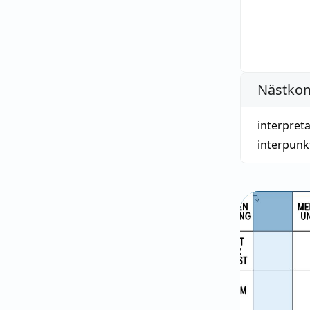
Nästko
interpreta
interpunk