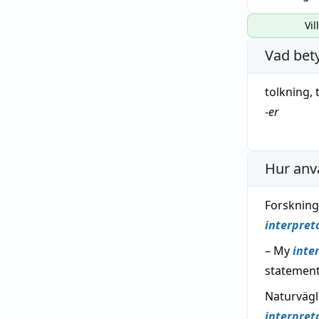
Vil
Vad bet
tolkning
,
-
er
Hur anv
Forskning
interpret
– My
inte
statement
Naturväg
interpret