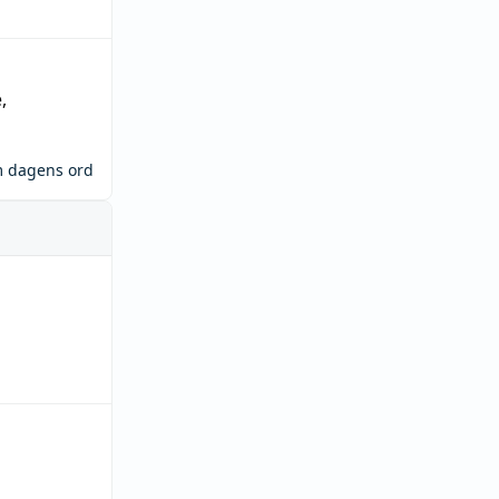
e
,
m dagens ord