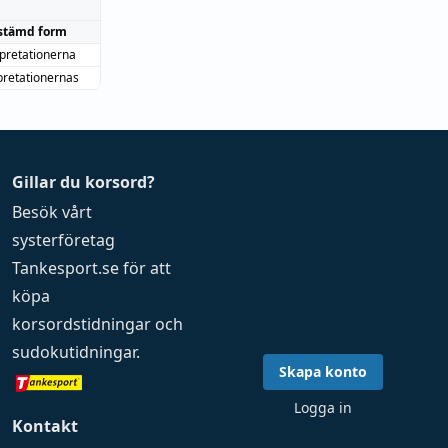
stämd form
rpretationerna
pretationernas
Gillar du korsord?
Besök vårt
systerföretag
Tankesport.se
för att
köpa
korsordstidningar
och
sudokutidningar
.
Skapa konto
Logga in
Kontakt