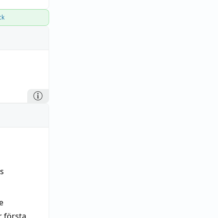
ck
is
e
 första