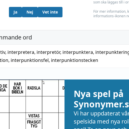
som ska läggas till i o
För mer information, k
Ja
Nej
Vet inte
informations-ikonen n
mmande ord
tiv
,
interpretera
,
interpretör
,
interpunktera
,
interpunkterin
tion
,
interpunktionsfel
,
interpunktionstecken
Nya spel på
Synonymer.s
Vi har uppdaterat vå
spelsida med nya rol