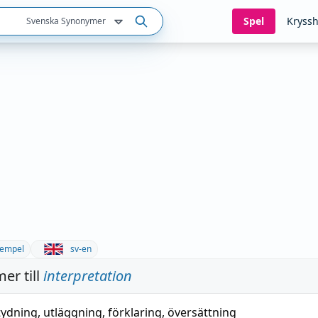
Spel
Kryssh
Svenska Synonymer
empel
sv-en
er till
interpretation
tydning
,
utläggning
,
förklaring
,
översättning