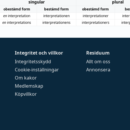
singular
plural
obestämd form
bestämd form
obestämd form
be
en
interpretation
interpretationen
interpretationer
inte
en
interpretations
interpretationens
interpretationers
inter
Integritet och villkor
Residuum
Integritetsskydd
Allt om oss
Cookie-inställningar
Annonsera
Om kakor
Medlemskap
Köpvillkor