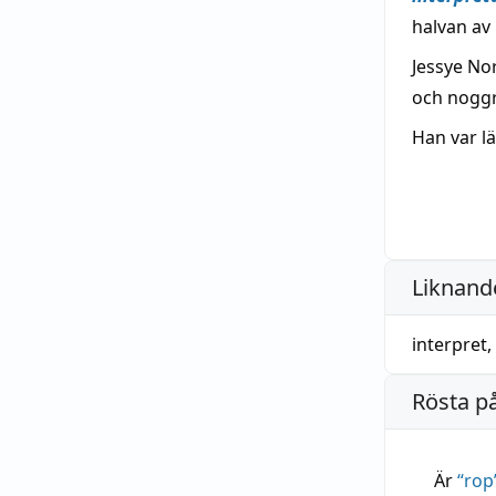
halvan av
Jessye No
och nogg
Han var l
Liknande
interpret
,
Rösta p
Är
“
rop