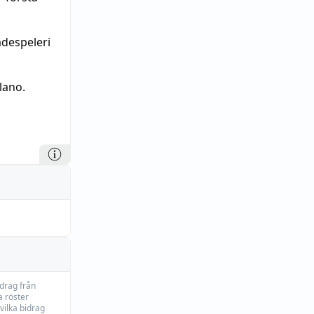
ådespeleri
lano.
idrag från
 röster
vilka bidrag