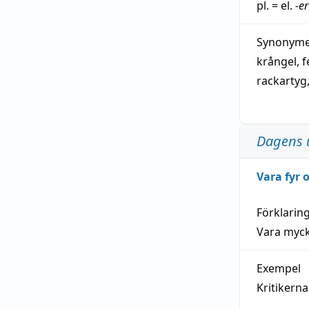
pl. = el.
-er
Synonymer
krångel
,
f
rackartyg
Dagens 
Vara fyr
Förklarin
Vara myck
Exempel
Kritikern