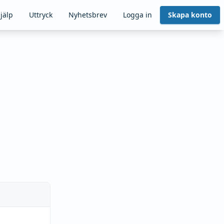
jälp
Uttryck
Nyhetsbrev
Logga in
Skapa konto