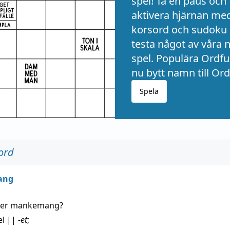
spel! Ta en paus och
aktivera hjärnan me
korsord och sudoku 
testa något av våra 
spel. Populära Ordful
nu bytt namn till Ord
Spela
ord
ang
der
mankemang
?
el
||
-et
;