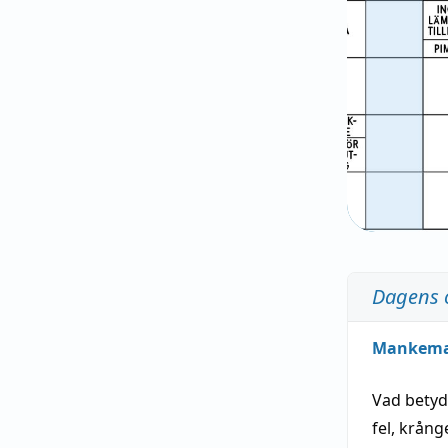
Dagens 
Mankem
Vad bety
fel
,
krång