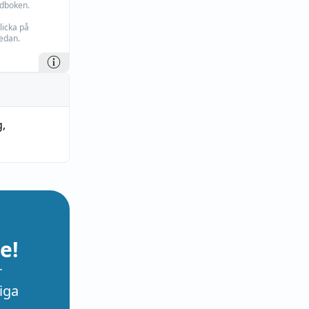
rdboken.
licka på
edan.
g
,
e!
r
iga