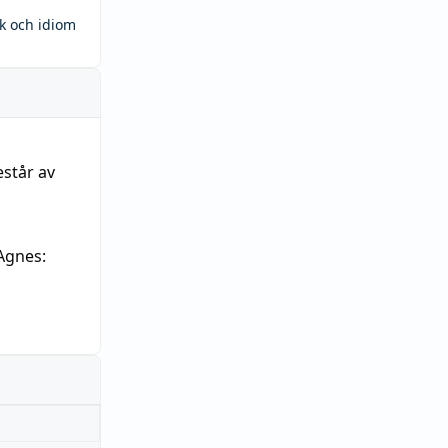
ck och idiom
estår av
Agnes: