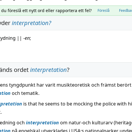
l du föreslå ett nytt ord eller rapportera ett fel?
Föreslå
Feedba
yder
interpretation
?
tydning
||
-
en
;
änds ordet
interpretation
?
ens tyngdpunkt har varit musikteoretisk och främst berört
ation
och tematik.
rpretation
is that he seems to be mocking the police with h
.
ledning och
interpretation
om natur-och kulturarv (heritag
ation
på engelska) utvecklades i USA:s nationalparker under