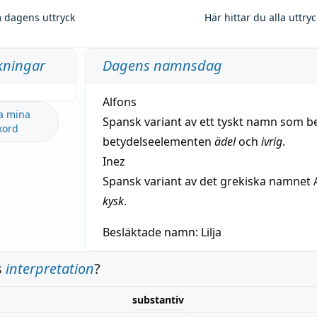
 dagens uttryck
Här hittar du alla uttry
kningar
Dagens namnsdag
Alfons
a mina
Spansk variant av ett tyskt namn som b
kord
betydelseelementen
ädel
och
ivrig
.
Inez
Spansk variant av det grekiska namnet 
kysk
.
Besläktade namn:
Lilja
s
interpretation
?
substantiv