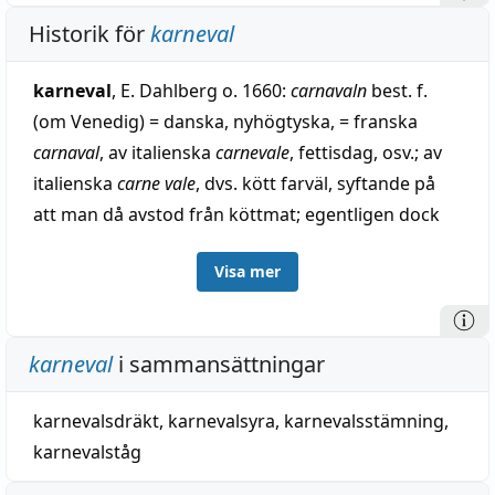
Historik för
karneval
karneval
, E. Dahlberg o. 1660:
carnavaln
best. f.
(om Venedig) = danska, nyhögtyska, = franska
carnaval
, av italienska
carnevale
, fettisdag, osv.; av
italienska
carne vale
, dvs. kött farväl, syftande på
att man då avstod från köttmat; egentligen dock
en folketymologisk omtydning, enligt somliga av
Visa mer
carrus navālis
, skeppsvagn, betecknande skepp på
hjul, som användes vid festliga upptåg, eller av
medellatin
carnelevāle
, avlägsnande av köttet (till
karneval
i sammansättningar
latin
caro
, genitiv
carnis
, kött, o. en avledning av
levāre
, befria, borttaga), jämför italienska
karnevalsdräkt
,
karnevalsyra
,
karnevalsstämning
,
carnelasciare
(latin
carnem laxāre
),
carnescialare
, fira
karnevalståg
fastan, egentligen: släppa köttet löst.