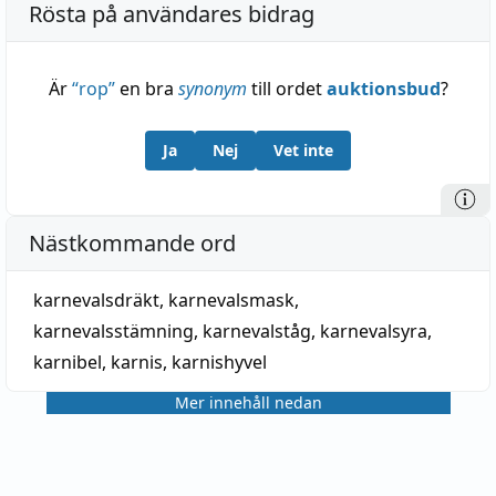
Rösta på användares bidrag
Är
“
rop
”
en bra
synonym
till ordet
auktionsbud
?
Ja
Nej
Vet inte
Nästkommande ord
karnevalsdräkt
,
karnevalsmask
,
karnevalsstämning
,
karnevalståg
,
karnevalsyra
,
karnibel
,
karnis
,
karnishyvel
Mer innehåll nedan