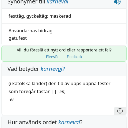
Synonymer till
karneval
festtåg
,
gyckeltåg
;
maskerad
Användarnas bidrag
gatufest
Vill du föreslå ett nytt ord eller rapportera ett fel?
Föreslå
Feedback
Vad betyder
karnev
a
l
?
(i katolska länder) den
tid
av uppsluppna fester
som föregår fastan
||
-
en
;
-
er
Hur används ordet
karneval
?