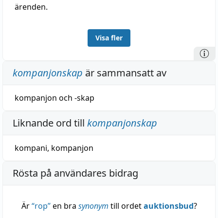
ärenden.
Visa fler
kompanjonskap
är sammansatt av
kompanjon
och
-skap
Liknande ord till
kompanjonskap
kompani
,
kompanjon
Rösta på användares bidrag
Är
“
rop
”
en bra
synonym
till ordet
auktionsbud
?