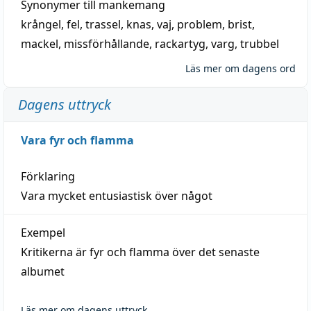
Synonymer till
mankemang
krångel
,
fel
,
trassel
,
knas
,
vaj
,
problem
,
brist
,
mackel
,
missförhållande
,
rackartyg
,
varg
,
trubbel
Läs mer om dagens ord
Dagens uttryck
Vara fyr och flamma
Förklaring
Vara mycket entusiastisk över något
Exempel
Kritikerna är fyr och flamma över det senaste
albumet
Läs mer om dagens uttryck