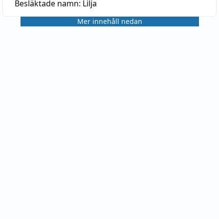
Besläktade namn:
Lilja
Mer innehåll nedan