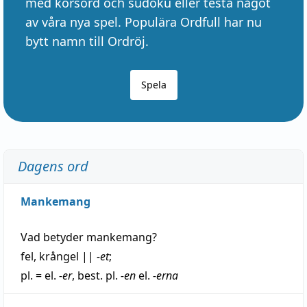
med korsord och sudoku eller testa något
av våra nya spel. Populära Ordfull har nu
bytt namn till Ordröj.
Spela
Dagens ord
Mankemang
Vad betyder
mankemang
?
fel
,
krångel
||
-et
;
pl. = el.
-er
, best. pl.
-en
el.
-erna