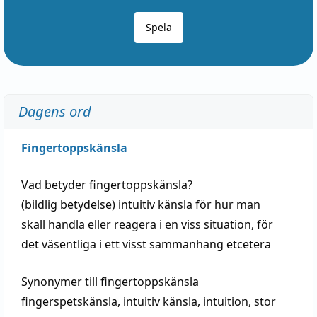
Spela
Dagens ord
Fingertoppskänsla
Vad betyder
fingertoppskänsla
?
(
bildlig
betydelse)
intuitiv
känsla
för hur man
skall
handla
eller
reagera
i en viss
situation
, för
det väsentliga i ett visst
sammanhang
etcetera
Synonymer till
fingertoppskänsla
fingerspetskänsla
,
intuitiv känsla
,
intuition
,
stor