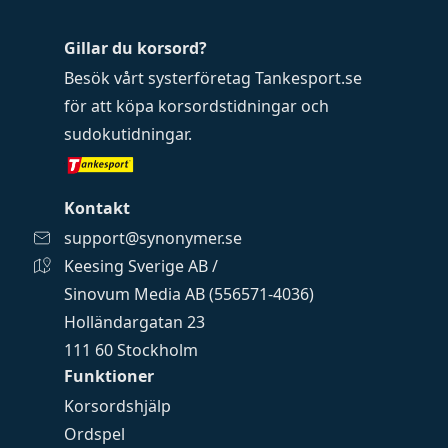
Gillar du korsord?
Besök vårt systerföretag
Tankesport.se
för att köpa
korsordstidningar
och
sudokutidningar
.
Kontakt
support@synonymer.se
Keesing Sverige AB /
Sinovum Media AB (556571-4036)
Holländargatan 23
111 60 Stockholm
Funktioner
Korsordshjälp
Ordspel