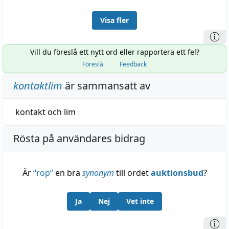
Visa fler
Vill du föreslå ett nytt ord eller rapportera ett fel?
Föreslå
Feedback
kontaktlim
är sammansatt av
kontakt
och
lim
Rösta på användares bidrag
Är
“
rop
”
en bra
synonym
till ordet
auktionsbud
?
Ja
Nej
Vet inte