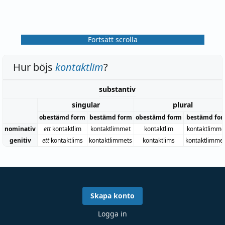
Fortsätt scrolla
Hur böjs
kontaktlim
?
substantiv
singular
plural
obestämd form
bestämd form
obestämd form
bestämd fo
nominativ
ett
kontaktlim
kontaktlimmet
kontaktlim
kontaktlimm
genitiv
ett
kontaktlims
kontaktlimmets
kontaktlims
kontaktlimme
Skapa konto
Logga in