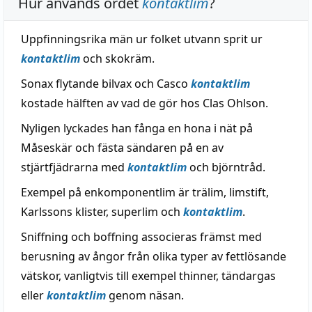
Hur används ordet
kontaktlim
?
Uppfinningsrika män ur folket utvann sprit ur
kontaktlim
och skokräm.
Sonax flytande bilvax och Casco
kontaktlim
kostade hälften av vad de gör hos Clas Ohlson.
Nyligen lyckades han fånga en hona i nät på
Måseskär och fästa sändaren på en av
stjärtfjädrarna med
kontaktlim
och björntråd.
Exempel på enkomponentlim är trälim, limstift,
Karlssons klister, superlim och
kontaktlim
.
Sniffning och boffning associeras främst med
berusning av ångor från olika typer av fettlösande
vätskor, vanligtvis till exempel thinner, tändargas
eller
kontaktlim
genom näsan.