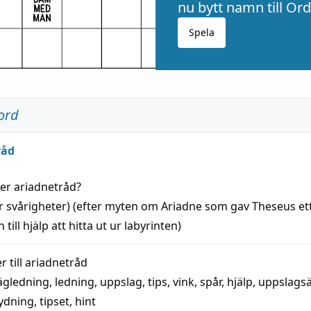
nu bytt namn till Ord
Spela
ord
råd
der
ariadnetråd
?
r svårigheter) (efter myten om Ariadne som gav Theseus et
 till
hjälp
att
hitta
ut ur labyrinten)
 till
ariadnetråd
ägledning
,
ledning
,
uppslag
,
tips
,
vink
,
spår
,
hjälp
,
uppslags
ydning,
tipset
,
hint