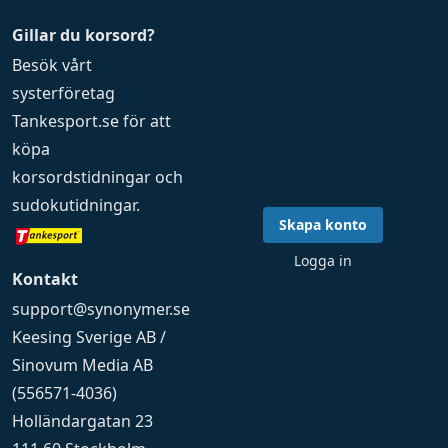
Gillar du korsord?
Besök vårt
systerföretag
Tankesport.se
för att
köpa
korsordstidningar
och
sudokutidningar
.
Skapa konto
Logga in
Kontakt
support@synonymer.se
Keesing Sverige AB /
Sinovum Media AB
(556571-4036)
Holländargatan 23