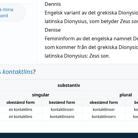
Dennis
a mina
Engelsk variant av det grekiska Dionysio
kord
latinska Dionysius, som betyder
Zeus so
Denise
Femininform av det engelska namnet De
som kommer från det grekiska Dionysios
latinska Dionysius:
Zeus son
.
s
kontaktlins
?
substantiv
singular
plural
obestämd form
bestämd form
obestämd form
b
en
kontaktlins
kontaktlinsen
kontaktlinser
ko
en
kontaktlins
kontaktlinsens
kontaktlinsers
ko