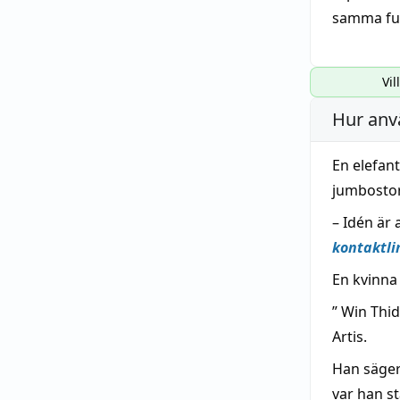
samma
f
Vil
Hur anv
En elefant
jumbostor
– Idén är 
kontaktli
En kvinna 
” Win Thi
Artis.
Han säger
var han st