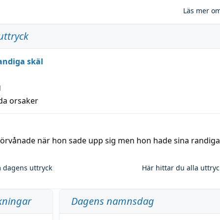
Läs mer o
uttryck
andiga skäl
g
lda orsaker
 förvånade när hon sade upp sig men hon hade sina randiga
 dagens uttryck
Här hittar du alla uttry
kningar
Dagens namnsdag