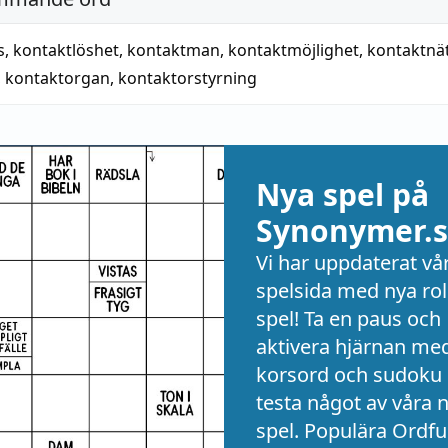
s
,
kontaktlöshet
,
kontaktman
,
kontaktmöjlighet
,
kontaktnä
,
kontaktorgan
,
kontaktorstyrning
Nya spel på
Synonymer.s
Vi har uppdaterat vå
spelsida med nya rol
spel! Ta en paus och
aktivera hjärnan me
korsord och sudoku 
testa något av våra 
spel. Populära Ordful