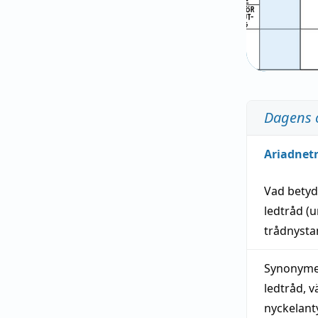
Dagens 
Ariadnet
Vad bety
ledtråd
(u
trådnystan
Synonymer
ledtråd
,
v
nyckelant