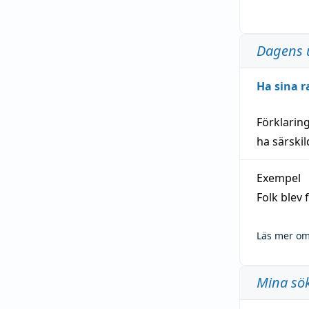
Dagens 
Ha sina r
Förklarin
ha särski
Exempel
Folk blev
Läs mer om
Mina sö