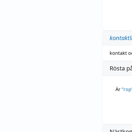
kontaktl
kontakt
o
Rösta p
Är
“
rop
Nästko