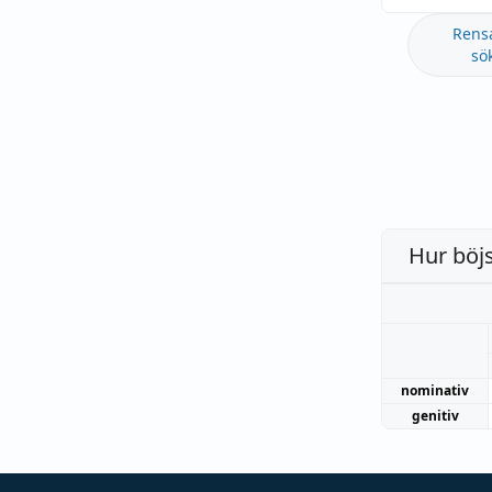
Rens
sö
Hur böj
nominativ
genitiv