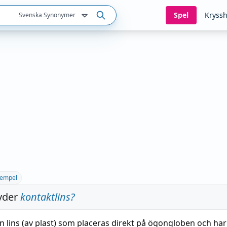
Spel
Kryssh
Svenska Synonymer
empel
yder
kontaktlins
?
n
lins
(av plast) som placeras direkt på ögongloben och har