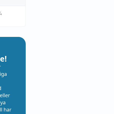
t
,
e!
r
iga
d
eller
nya
l har