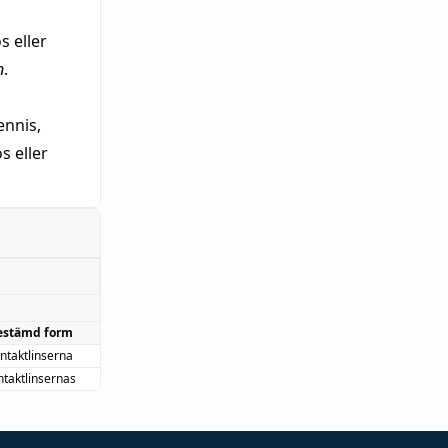
s eller
n
.
nnis,
 eller
estämd form
ntaktlinserna
ntaktlinsernas