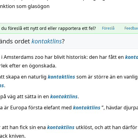
unktion
som
glasögon
l du föreslå ett nytt ord eller rapportera ett fel?
Föreslå
Feedba
änds ordet
kontaktlins
?
 i Amsterdams zoo har blivit historisk: den har fått en
konta
lek efter en ögonskada.
att skapa en naturlig
kontaktlins
som är större än en vanlig
ns
.
på väg att sätta in en
kontaktlins
.
da är Europa första elefant med
kontaktlins
”, hävdar djurp
 att han fick sin ena
kontaktlins
utklöst, och att han därför
ack kniven.