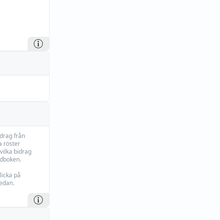
idrag från
 röster
vilka bidrag
rdboken.
licka på
edan.