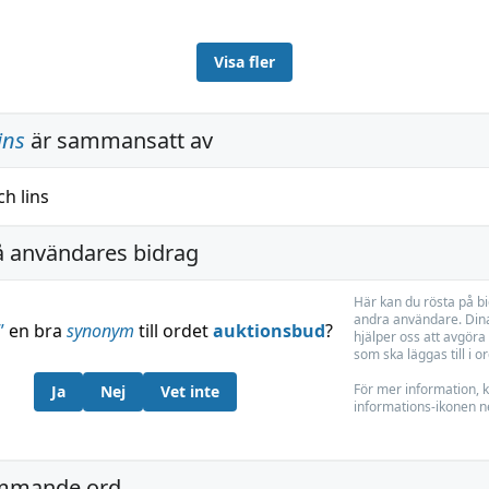
Visa fler
ins
är sammansatt av
ch
lins
å användares bidrag
Här kan du rösta på b
andra användare. Dina
”
en bra
synonym
till ordet
auktionsbud
?
hjälper oss att avgöra 
som ska läggas till i o
För mer information, k
Ja
Nej
Vet inte
informations-ikonen n
mmande ord