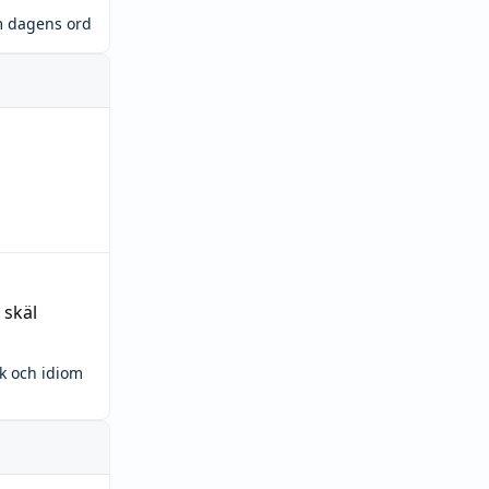
m dagens ord
 skäl
ck och idiom