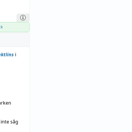
ck
ktlins
i
arken
 inte såg