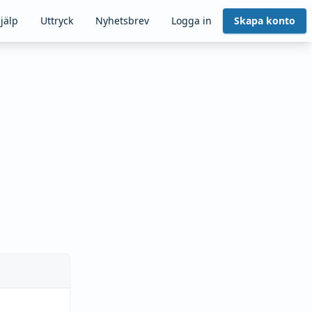
jälp
Uttryck
Nyhetsbrev
Logga in
Skapa konto