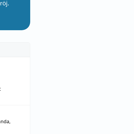
röj.
t
ända
,